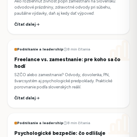
Ako rozbehnúť živnosť popri zamestnaní na Slovensku:
odvodové prázdniny, zdravotné odvody pri súbehu,
paušálne výdavky, daň aj kedy dať výpoveď.
Čítať ďalej
Podnikanie a leadership
8 min čítania
Freelance vs. zamestnanie: pre koho sa čo
hodí
SZČO alebo zamestnanie? Odvody, dovolenka, PN,
švarcsystém aj psychologické predpoklady. Praktické
porovnanie podľa slovenských reálií.
Čítať ďalej
Podnikanie a leadership
8 min čítania
Psychologické bezpečie: čo odlišuje