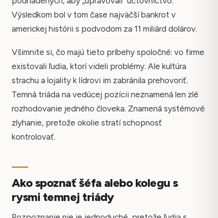
podriadených, aby „upravovali" účtovníctvo.
Výsledkom bol v tom čase najväčší bankrot v
americkej histórii s podvodom za 11 miliárd dolárov.
Všimnite si, čo majú tieto príbehy spoločné: vo firme
existovali ľudia, ktorí videli problémy. Ale kultúra
strachu a lojality k lídrovi im zabránila prehovoriť.
Temná triáda na vedúcej pozícii neznamená len zlé
rozhodovanie jedného človeka. Znamená systémové
zlyhanie, pretože okolie stratí schopnosť
kontrolovať.
Ako spoznať šéfa alebo kolegu s
rysmi temnej triády
Rozpoznanie nie je jednoduché, pretože ľudia s