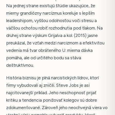
Na jednej strane existujú štúdie ukazujúce, že
mierny grandiózny narcizmus koreluje s lepším
leadershipom, vyššou odolnosťou voči stresu a
väčšou ochotou robiť rozhodnutia pod tlakom. Na
druhej strane výskum Grijalva a kol. (2015) jasne
preukázal, že vzťah medzi narcizmom a efektivitou
vedenia má tvar obráteného U: mierna dávka
pomáha, ale od určitého bodu sa stáva
deštruktívnou.
História biznisu je plná narcistických lídrov, ktorí
firmy vybudovali aj zničili. Steve Jobs je asi
najcitovanejší príklad. Jeho neschopnosť prijať
kritiku a tendencia ponižovať kolegov sú dobre
zdokumentované. Zároveň jeho neochvejná viera vo
vlastnú víziu pomohla vytvoriť produkty, ktoré