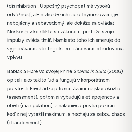
(disinhibition). Úspešný psychopat má vysokú
odvážnosť, ale nízku dezinhibíciu. Inými slovami, je
nebojácny a sebavedomý, ale dokáže sa ovládať.
Neskončí v konflikte so zákonom, pretože svoje
impulzy zvláda tlmiť. Namiesto toho ich smeruje do
vyjednávania, strategického plánovania a budovania
vplyvu.
Babiak a Hare vo svojej knihe
Snakes in Suits
(2006)
opísali, ako takíto ľudia fungujú v korporátnom
prostredí. Prechádzajú tromi fázami: najskôr okúzlia
(assessment), potom si vybudujú sieť spojencov a
obetí (manipulation), a nakoniec opustia pozíciu,
keď z nej vyťažili maximum, a nechajú za sebou chaos
(abandonment).