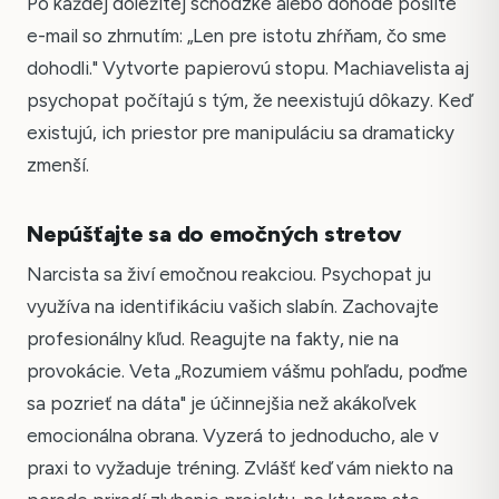
Po každej dôležitej schôdzke alebo dohode pošlite
e-mail so zhrnutím: „Len pre istotu zhŕňam, čo sme
dohodli." Vytvorte papierovú stopu. Machiavelista aj
psychopat počítajú s tým, že neexistujú dôkazy. Keď
existujú, ich priestor pre manipuláciu sa dramaticky
zmenší.
Nepúšťajte sa do emočných stretov
Narcista sa živí emočnou reakciou. Psychopat ju
využíva na identifikáciu vašich slabín. Zachovajte
profesionálny kľud. Reagujte na fakty, nie na
provokácie. Veta „Rozumiem vášmu pohľadu, poďme
sa pozrieť na dáta" je účinnejšia než akákoľvek
emocionálna obrana. Vyzerá to jednoducho, ale v
praxi to vyžaduje tréning. Zvlášť keď vám niekto na