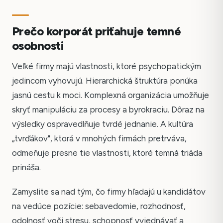
Prečo korporát priťahuje temné
osobnosti
Veľké firmy majú vlastnosti, ktoré psychopatickým
jedincom vyhovujú. Hierarchická štruktúra ponúka
jasnú cestu k moci. Komplexná organizácia umožňuje
skryť manipuláciu za procesy a byrokraciu. Dôraz na
výsledky ospravedlňuje tvrdé jednanie. A kultúra
„tvrďákov", ktorá v mnohých firmách pretrváva,
odmeňuje presne tie vlastnosti, ktoré temná triáda
prináša.
Zamyslite sa nad tým, čo firmy hľadajú u kandidátov
na vedúce pozície: sebavedomie, rozhodnosť,
odolnosť voči stresu, schopnosť vyjednávať a