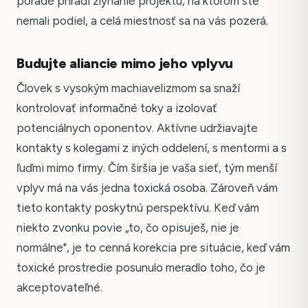
porade priradí zlyhanie projektu, na ktorom ste
nemali podiel, a celá miestnosť sa na vás pozerá.
Budujte aliancie mimo jeho vplyvu
Človek s vysokým machiavelizmom sa snaží
kontrolovať informačné toky a izolovať
potenciálnych oponentov. Aktívne udržiavajte
kontakty s kolegami z iných oddelení, s mentormi a s
ľuďmi mimo firmy. Čím širšia je vaša sieť, tým menší
vplyv má na vás jedna toxická osoba. Zároveň vám
tieto kontakty poskytnú perspektívu. Keď vám
niekto zvonku povie „to, čo opisuješ, nie je
normálne", je to cenná korekcia pre situácie, keď vám
toxické prostredie posunulo meradlo toho, čo je
akceptovateľné.