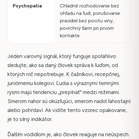
Psychopatia
Chladné rozhodovanie bez
ohľadu na ľudí, porušovanie
pravidiel bez pocitu viny,
povrchný šarm pri prvom
kontakte
Jeden varovný signál, ktorý funguje spoľahlivo:
sledujte, ako sa daný človek správa k ľuďom, od
ktorých nič nepotrebuje. K čašníkovi, recepčnej,
juniórnemu kolegovi. Ľudia s výraznými temnými
rysmi majú tendenciu „prepínať" medzi režimami.
Smerom nahor sú okúzľujúci, smerom nadol ľahostajní
alebo pohŕdaví. Ak vidíte tento vzorec opakovane,
je to silný indikátor.
Ďalším vodidlom je, ako človek reaguje na neúspech.