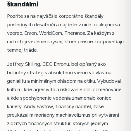
škandálmi
Pozrite sa na najväčšie korporátne škandály
posledných desaťročí a nájdete v nich opakujúci sa
vzorec. Enron, WorldCom, Theranos. Za každým z
nich stojí vedenie s rysmi, ktoré presne zodpovedajú
temnej triáde.
Jeffrey Skilling, CEO Enronu, bol opísaný ako
brilantný stratég s absolútnou vierou vo vlastnú
genialitu a minimálnym ohľadom na etiku. Vybudoval
kultúru, kde agresivita a riskovanie boli odmeňované
a kde spochybnenie vedenia znamenalo koniec
kariéry. Andy Fastow, finančný riaditeľ, zase
preukázal mimoriadny machiavelizmus pri vytváraní
zložitých finančných štruktúr, ktorých jediným