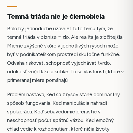
Temná triáda nie je čiernobiela
Bolo by jednoduché uzavrieť túto tému tým, že
temná triáda v biznise = zlo. Ale realita je zložitejšia.
Mierne zvýšené skóre v jednotlivých rysoch môže
byť v podnikateľskom prostredí skutočne funkčné.
Odvaha riskovať, schopnosť vyjednávať tvrdo,
odolnosť voči tlaku a kritike. To sú vlastnosti, ktoré v
primeranej miere pomáhajú.
Problém nastáva, keď sa z rysov stane dominantný
spôsob fungovania. Keď manipulácia nahradí
spoluprácu. Keď sebavedomie prerastie v
neschopnosť počuť spätnú väzbu. Keď emočný
chlad vedie k rozhodnutiam, ktoré ničia životy.