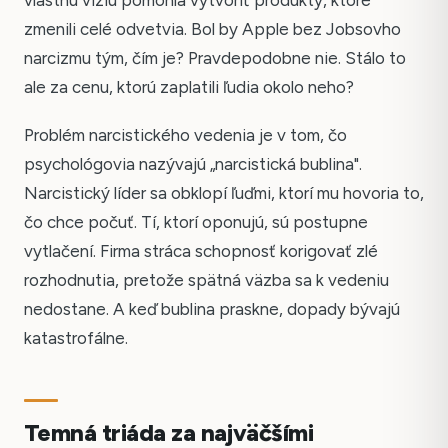
zmenili celé odvetvia. Bol by Apple bez Jobsovho
narcizmu tým, čím je? Pravdepodobne nie. Stálo to
ale za cenu, ktorú zaplatili ľudia okolo neho?
Problém narcistického vedenia je v tom, čo
psychológovia nazývajú „narcistická bublina".
Narcistický líder sa obklopí ľuďmi, ktorí mu hovoria to,
čo chce počuť. Tí, ktorí oponujú, sú postupne
vytlačení. Firma stráca schopnosť korigovať zlé
rozhodnutia, pretože spätná väzba sa k vedeniu
nedostane. A keď bublina praskne, dopady bývajú
katastrofálne.
Temná triáda za najväčšími