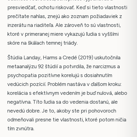
presviedčať, ochotu riskovať. Keď si tieto vlastnosti
prečítate nahlas, znejú ako zoznam požiadaviek z
inzerátu na riaditeľa. Ale zároveň to sú vlastnosti,
ktoré v primeranej miere vykazujú ľudia s vyššími
skóre na škálach temnej triády.
Štúdia Landay, Harms a Credé (2019) uskutočnila
metaanalýzu 92 štúdií a potvrdila, že narcizmus a
psychopatia pozitívne korelujú s dosiahnutím
vedúcich pozícií. Problém nastáva v ďalšom kroku:
korelácia s efektívnym vedením je buď nulová, alebo
negatívna. Títo ľudia sa do vedenia dostanú, ale
nevedú dobre. Je to, akoby ste pri pohovoroch
odmeňovali presne tie vlastnosti, ktoré potom ničia
tím zvnútra.