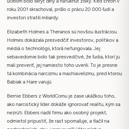
účelom bolo skryť dlhy a nafúknuť zisky. Keď Enron v
roku 2001 skrachoval, prišlo o prácu 20 000 ľudí a
investori stratili miliardy.
Elizabeth Holmes a Theranos sú novšou ilustráciou.
Holmes dokázala presvedčiť investorov, politikov a
médiá o technológii, ktorá nefungovala. Jej
sebavedomie bolo tak presvedčivé, že ľudia, ktorí ju
mali preveriť, jej namiesto toho uverili. To je presne
tá kombinácia narcizmu a machiavelizmu, pred ktorou
Babiak a Hare varujú.
Bernie Ebbers z WorldComu je zase ukážkou toho,
ako narcistický líder dokáže ignorovať realitu, kým sa
nezrúti. Ebbers riadil firmu ako osobný projekt,
odmietol pripustiť, že rast spomaľuje, a tlačil na