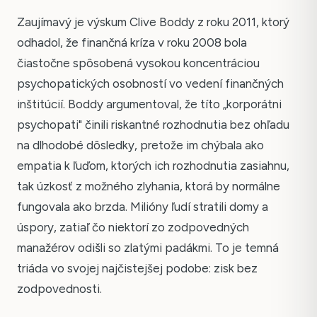
Zaujímavý je výskum Clive Boddy z roku 2011, ktorý
odhadol, že finančná kríza v roku 2008 bola
čiastočne spôsobená vysokou koncentráciou
psychopatických osobností vo vedení finančných
inštitúcií. Boddy argumentoval, že títo „korporátni
psychopati" činili riskantné rozhodnutia bez ohľadu
na dlhodobé dôsledky, pretože im chýbala ako
empatia k ľuďom, ktorých ich rozhodnutia zasiahnu,
tak úzkosť z možného zlyhania, ktorá by normálne
fungovala ako brzda. Milióny ľudí stratili domy a
úspory, zatiaľ čo niektorí zo zodpovedných
manažérov odišli so zlatými padákmi. To je temná
triáda vo svojej najčistejšej podobe: zisk bez
zodpovednosti.