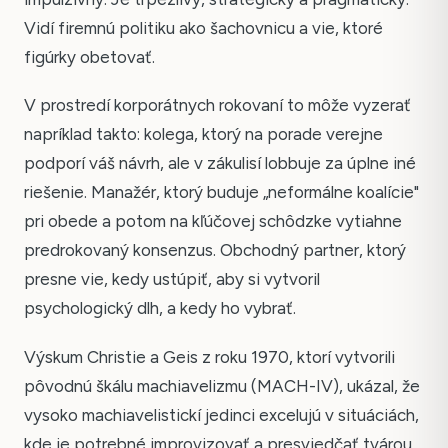
Vidí firemnú politiku ako šachovnicu a vie, ktoré
figúrky obetovať.
V prostredí korporátnych rokovaní to môže vyzerať
napríklad takto: kolega, ktorý na porade verejne
podporí váš návrh, ale v zákulisí lobbuje za úplne iné
riešenie. Manažér, ktorý buduje „neformálne koalície"
pri obede a potom na kľúčovej schôdzke vytiahne
predrokovaný konsenzus. Obchodný partner, ktorý
presne vie, kedy ustúpiť, aby si vytvoril
psychologický dlh, a kedy ho vybrať.
Výskum Christie a Geis z roku 1970, ktorí vytvorili
pôvodnú škálu machiavelizmu (MACH-IV), ukázal, že
vysoko machiavelistickí jedinci excelujú v situáciách,
kde je potrebné improvizovať a presviedčať tvárou