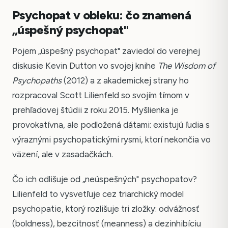
Psychopat v obleku: čo znamená
„úspešný psychopat"
Pojem „úspešný psychopat" zaviedol do verejnej
diskusie Kevin Dutton vo svojej knihe
The Wisdom of
Psychopaths
(2012) a z akademickej strany ho
rozpracoval Scott Lilienfeld so svojím tímom v
prehľadovej štúdii z roku 2015. Myšlienka je
provokatívna, ale podložená dátami: existujú ľudia s
výraznými psychopatickými rysmi, ktorí nekončia vo
väzení, ale v zasadačkách.
Čo ich odlišuje od „neúspešných" psychopatov?
Lilienfeld to vysvetľuje cez triarchický model
psychopatie, ktorý rozlišuje tri zložky: odvážnosť
(boldness), bezcitnosť (meanness) a dezinhibíciu