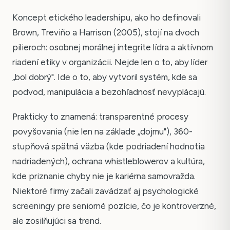
Koncept etického leadershipu, ako ho definovali
Brown, Treviño a Harrison (2005), stojí na dvoch
pilieroch: osobnej morálnej integrite lídra a aktívnom
riadení etiky v organizácii. Nejde len o to, aby líder
„bol dobrý". Ide o to, aby vytvoril systém, kde sa
podvod, manipulácia a bezohľadnosť nevyplácajú.
Prakticky to znamená: transparentné procesy
povyšovania (nie len na základe „dojmu"), 360-
stupňová spätná väzba (kde podriadení hodnotia
nadriadených), ochrana whistleblowerov a kultúra,
kde priznanie chyby nie je kariérna samovražda.
Niektoré firmy začali zavádzať aj psychologické
screeningy pre seniorné pozície, čo je kontroverzné,
ale zosilňujúci sa trend.