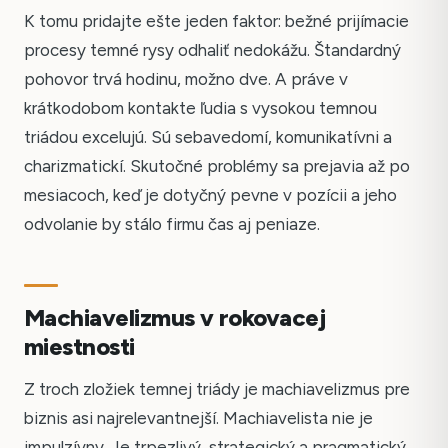
K tomu pridajte ešte jeden faktor: bežné prijímacie
procesy temné rysy odhaliť nedokážu. Štandardný
pohovor trvá hodinu, možno dve. A práve v
krátkodobom kontakte ľudia s vysokou temnou
triádou excelujú. Sú sebavedomí, komunikatívni a
charizmatickí. Skutočné problémy sa prejavia až po
mesiacoch, keď je dotyčný pevne v pozícii a jeho
odvolanie by stálo firmu čas aj peniaze.
Machiavelizmus v rokovacej
miestnosti
Z troch zložiek temnej triády je machiavelizmus pre
biznis asi najrelevantnejší. Machiavelista nie je
impulzívny. Je trpezlivý, strategický a pragmatický.