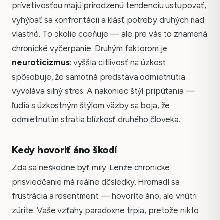
prívetivosťou majú prirodzenú tendenciu ustupovať,
vyhýbať sa konfrontácii a klásť potreby druhých nad
vlastné. To okolie oceňuje — ale pre vás to znamená
chronické vyčerpanie. Druhým faktorom je
neuroticizmus
: vyššia citlivosť na úzkosť
spôsobuje, že samotná predstava odmietnutia
vyvoláva silný stres. A nakoniec štýl pripútania —
ľudia s úzkostným štýlom väzby sa boja, že
odmietnutím stratia blízkosť druhého človeka.
Kedy hovoriť áno škodí
Zdá sa neškodné byť milý. Lenže chronické
prisviedčanie má reálne dôsledky. Hromadí sa
frustrácia a resentment — hovoríte áno, ale vnútri
zúrite. Vaše vzťahy paradoxne trpia, pretože nikto