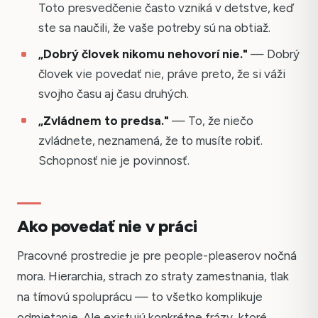
Toto presvedčenie často vzniká v detstve, keď
ste sa naučili, že vaše potreby sú na obtiaž.
„Dobrý človek nikomu nehovorí nie."
— Dobrý
človek vie povedať nie, práve preto, že si váži
svojho času aj času druhých.
„Zvládnem to predsa."
— To, že niečo
zvládnete, neznamená, že to musíte robiť.
Schopnosť nie je povinnosť.
Ako povedať nie v práci
Pracovné prostredie je pre people-pleaserov nočná
mora. Hierarchia, strach zo straty zamestnania, tlak
na tímovú spoluprácu — to všetko komplikuje
odmietanie. Ale existujú konkrétne frázy, ktoré