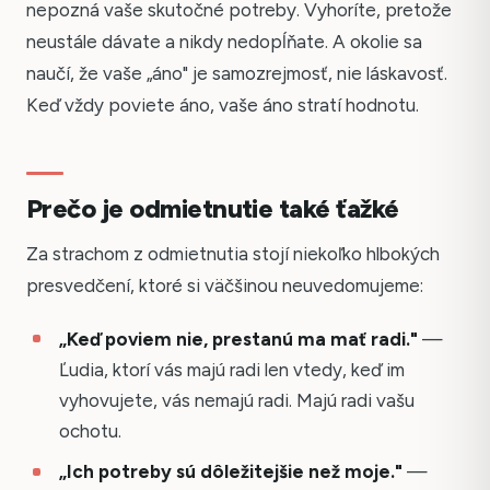
nepozná vaše skutočné potreby. Vyhoríte, pretože
neustále dávate a nikdy nedopĺňate. A okolie sa
naučí, že vaše „áno" je samozrejmosť, nie láskavosť.
Keď vždy poviete áno, vaše áno stratí hodnotu.
Prečo je odmietnutie také ťažké
Za strachom z odmietnutia stojí niekoľko hlbokých
presvedčení, ktoré si väčšinou neuvedomujeme:
„Keď poviem nie, prestanú ma mať radi."
—
Ľudia, ktorí vás majú radi len vtedy, keď im
vyhovujete, vás nemajú radi. Majú radi vašu
ochotu.
„Ich potreby sú dôležitejšie než moje."
—