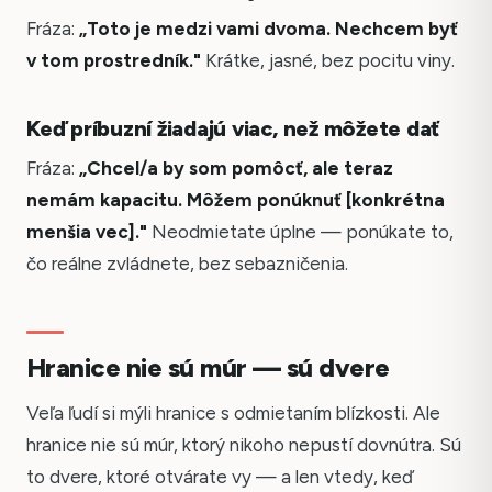
Fráza:
„Toto je medzi vami dvoma. Nechcem byť
v tom prostredník."
Krátke, jasné, bez pocitu viny.
Keď príbuzní žiadajú viac, než môžete dať
Fráza:
„Chcel/a by som pomôcť, ale teraz
nemám kapacitu. Môžem ponúknuť [konkrétna
menšia vec]."
Neodmietate úplne — ponúkate to,
čo reálne zvládnete, bez sebazničenia.
Hranice nie sú múr — sú dvere
Veľa ľudí si mýli hranice s odmietaním blízkosti. Ale
hranice nie sú múr, ktorý nikoho nepustí dovnútra. Sú
to dvere, ktoré otvárate vy — a len vtedy, keď