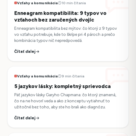
Vzťahy a komunikácia
10 min čítania
Enneagram kompatibilita: 9 typov vo
vzťahoch bez zaručených dvojíc
Enneagram kompatibilita bez mýtov: čo ktorý z 9 typov
vo vzťahu potrebuje, kde to škrípe pri 4 pároch a prečo
kombinácia typov nič nepredpovedá.
Čítať ďalej
Vzťahy a komunikácia
9 min čítania
5 jazykov lásky: kompletný sprievodca
Päť jazykov lásky Garyho Chapmana: čo ktorý znamená,
čo na ne hovorí veda a ako z konceptu vytiahnuť to
užitočné bez toho, aby ste ho brali ako diagnózu.
Čítať ďalej