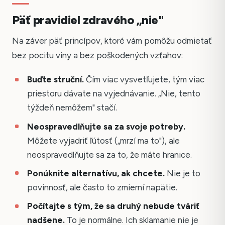
Päť pravidiel zdravého „nie"
Na záver päť princípov, ktoré vám pomôžu odmietať
bez pocitu viny a bez poškodených vzťahov:
Buďte struční.
Čím viac vysvetľujete, tým viac
priestoru dávate na vyjednávanie. „Nie, tento
týždeň nemôžem" stačí.
Neospravedlňujte sa za svoje potreby.
Môžete vyjadriť ľútosť („mrzí ma to"), ale
neospravedlňujte sa za to, že máte hranice.
Ponúknite alternatívu, ak chcete.
Nie je to
povinnosť, ale často to zmierní napätie.
Počítajte s tým, že sa druhý nebude tváriť
nadšene.
To je normálne. Ich sklamanie nie je