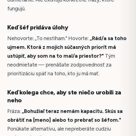
fungujú.
Keď šéf pridáva úlohy
Nehovorte: „To nestíham." Hovorte:
„Rád/a sa toho
ujmem. Ktorá z mojich súčasných priorít má
ustúpiť, aby som na to mal/a priestor?"
Tým
neodmietate — prenášate zodpovednosť za
prioritizáciu späť na toho, kto ju má mať.
Keď kolega chce, aby ste niečo urobili za
neho
Fráza:
„Bohužiaľ teraz nemám kapacitu. Skús sa
obrátiť na [meno] alebo to prebrať so šéfom."
Ponúkate alternatívu, ale nepreberáte cudziu