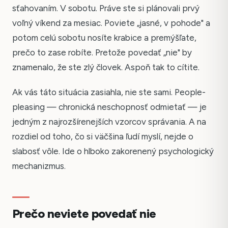
sťahovaním. V sobotu. Práve ste si plánovali prvý
voľný víkend za mesiac. Poviete „jasné, v pohode" a
potom celú sobotu nosíte krabice a premýšľate,
prečo to zase robíte. Pretože povedať „nie" by
znamenalo, že ste zlý človek. Aspoň tak to cítite.
Ak vás táto situácia zasiahla, nie ste sami. People-
pleasing — chronická neschopnosť odmietať — je
jedným z najrozšírenejších vzorcov správania. A na
rozdiel od toho, čo si väčšina ľudí myslí, nejde o
slabosť vôle. Ide o hlboko zakorenený psychologický
mechanizmus.
Prečo neviete povedať nie