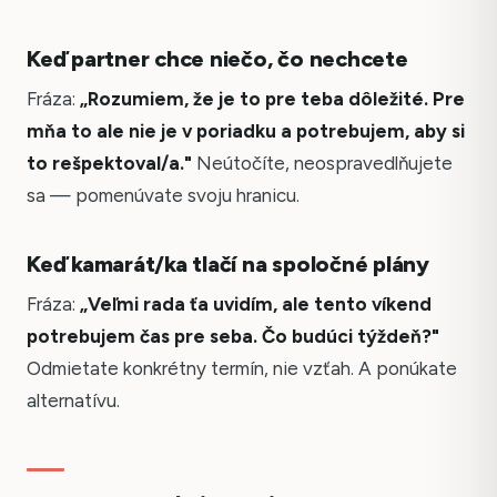
Keď partner chce niečo, čo nechcete
Fráza:
„Rozumiem, že je to pre teba dôležité. Pre
mňa to ale nie je v poriadku a potrebujem, aby si
to rešpektoval/a."
Neútočíte, neospravedlňujete
sa — pomenúvate svoju hranicu.
Keď kamarát/ka tlačí na spoločné plány
Fráza:
„Veľmi rada ťa uvidím, ale tento víkend
potrebujem čas pre seba. Čo budúci týždeň?"
Odmietate konkrétny termín, nie vzťah. A ponúkate
alternatívu.