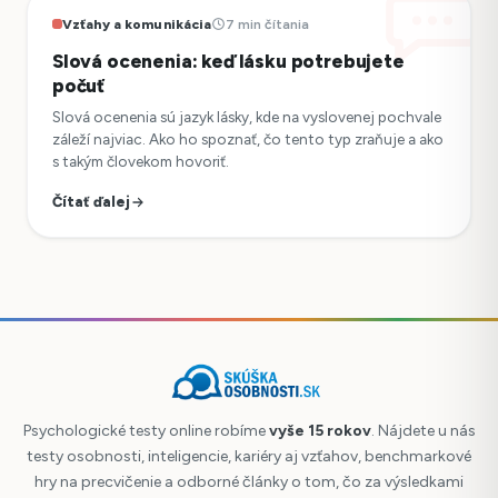
Vzťahy a komunikácia
7 min čítania
Slová ocenenia: keď lásku potrebujete
počuť
Slová ocenenia sú jazyk lásky, kde na vyslovenej pochvale
záleží najviac. Ako ho spoznať, čo tento typ zraňuje a ako
s takým človekom hovoriť.
Čítať ďalej
Psychologické testy online robíme
vyše 15 rokov
. Nájdete u nás
testy osobnosti, inteligencie, kariéry aj vzťahov, benchmarkové
hry na precvičenie a odborné články o tom, čo za výsledkami