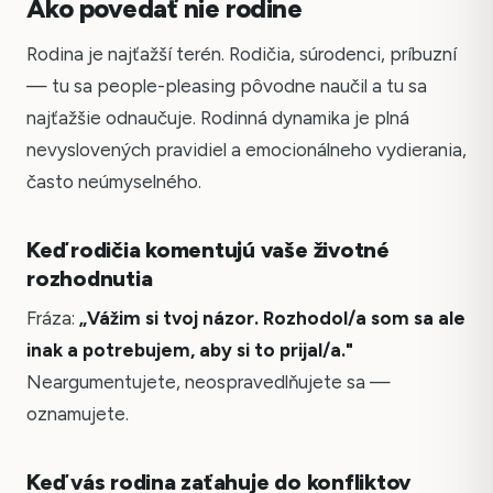
Ako povedať nie rodine
Rodina je najťažší terén. Rodičia, súrodenci, príbuzní
— tu sa people-pleasing pôvodne naučil a tu sa
najťažšie odnaučuje. Rodinná dynamika je plná
nevyslovených pravidiel a emocionálneho vydierania,
často neúmyselného.
Keď rodičia komentujú vaše životné
rozhodnutia
Fráza:
„Vážim si tvoj názor. Rozhodol/a som sa ale
inak a potrebujem, aby si to prijal/a."
Neargumentujete, neospravedlňujete sa —
oznamujete.
Keď vás rodina zaťahuje do konfliktov