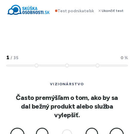
Test podnikateľského potenciálu
Ukončiť test
1
/
35
0 %
VIZIONÁRSTVO
Často premýšľam o tom, ako by sa
dal bežný produkt alebo služba
vylepšiť.