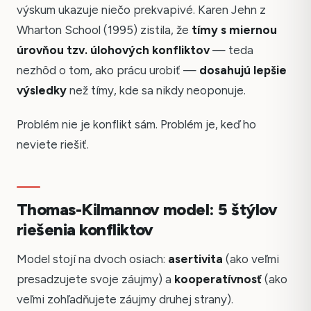
výskum ukazuje niečo prekvapivé. Karen Jehn z
Wharton School (1995) zistila, že
tímy s miernou
úrovňou tzv. úlohových konfliktov
— teda
nezhôd o tom, ako prácu urobiť —
dosahujú lepšie
výsledky
než tímy, kde sa nikdy neoponuje.
Problém nie je konflikt sám. Problém je, keď ho
neviete riešiť.
Thomas-Kilmannov model: 5 štýlov
riešenia konfliktov
Model stojí na dvoch osiach:
asertivita
(ako veľmi
presadzujete svoje záujmy) a
kooperatívnosť
(ako
veľmi zohľadňujete záujmy druhej strany).