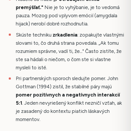
premýšľať."
Nie je to vyhýbanie, je to vedomá
pauza. Mozog pod vplyvom emócií (amygdala
hijack) nerobí dobré rozhodnutia.
Skúste techniku
zrkadlenia
: zopakujte vlastnými
slovami to, čo druhá strana povedala. „Ak tomu
rozumiem správne, vadí ti, že..." Často zistíte, že
ste sa hádali o niečom, o čom ste si vlastne
mysleli to isté.
Pri partnerských sporoch sledujte pomer. John
Gottman (1994) zistil, že stabilné páry majú
pomer pozitívnych a negatívnych interakcií
5:1
. Jeden nevyriešený konflikt nezničí vzťah, ak
je zasadený do kontextu piatich láskavých
momentov.