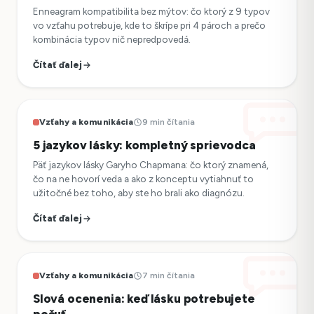
Enneagram kompatibilita bez mýtov: čo ktorý z 9 typov
vo vzťahu potrebuje, kde to škrípe pri 4 pároch a prečo
kombinácia typov nič nepredpovedá.
Čítať ďalej
Vzťahy a komunikácia
9 min čítania
5 jazykov lásky: kompletný sprievodca
Päť jazykov lásky Garyho Chapmana: čo ktorý znamená,
čo na ne hovorí veda a ako z konceptu vytiahnuť to
užitočné bez toho, aby ste ho brali ako diagnózu.
Čítať ďalej
Vzťahy a komunikácia
7 min čítania
Slová ocenenia: keď lásku potrebujete