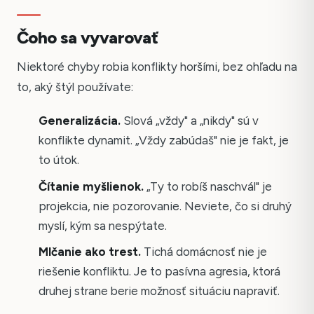
Čoho sa vyvarovať
Niektoré chyby robia konflikty horšími, bez ohľadu na
to, aký štýl používate:
Generalizácia.
Slová „vždy" a „nikdy" sú v
konflikte dynamit. „Vždy zabúdaš" nie je fakt, je
to útok.
Čítanie myšlienok.
„Ty to robíš naschvál" je
projekcia, nie pozorovanie. Neviete, čo si druhý
myslí, kým sa nespýtate.
Mlčanie ako trest.
Tichá domácnosť nie je
riešenie konfliktu. Je to pasívna agresia, ktorá
druhej strane berie možnosť situáciu napraviť.