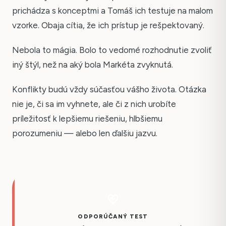
prichádza s konceptmi a Tomáš ich testuje na malom
vzorke. Obaja cítia, že ich prístup je rešpektovaný.
Nebola to mágia. Bolo to vedomé rozhodnutie zvoliť
iný štýl, než na aký bola Markéta zvyknutá.
Konflikty budú vždy súčasťou vášho života. Otázka
nie je, či sa im vyhnete, ale či z nich urobíte
príležitosť k lepšiemu riešeniu, hlbšiemu
porozumeniu — alebo len ďalšiu jazvu.
ODPORÚČANÝ TEST