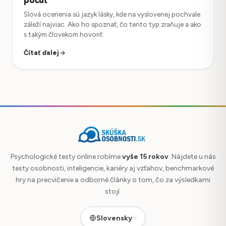
počuť
Slová ocenenia sú jazyk lásky, kde na vyslovenej pochvale
záleží najviac. Ako ho spoznať, čo tento typ zraňuje a ako
s takým človekom hovoriť.
Čítať ďalej
Psychologické testy online robíme
vyše 15 rokov
. Nájdete u nás
testy osobnosti, inteligencie, kariéry aj vzťahov, benchmarkové
hry na precvičenie a odborné články o tom, čo za výsledkami
stojí.
Slovensky