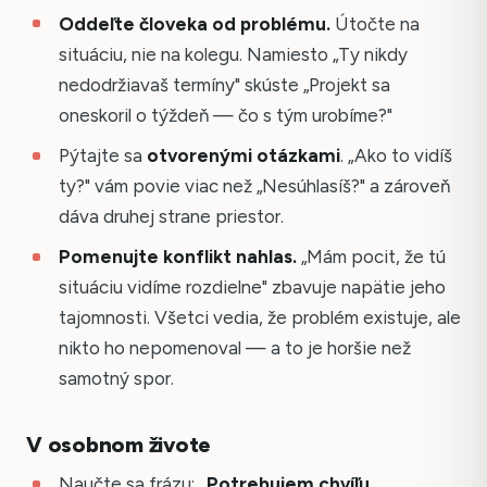
Oddeľte človeka od problému.
Útočte na
situáciu, nie na kolegu. Namiesto „Ty nikdy
nedodržiavaš termíny" skúste „Projekt sa
oneskoril o týždeň — čo s tým urobíme?"
Pýtajte sa
otvorenými otázkami
. „Ako to vidíš
ty?" vám povie viac než „Nesúhlasíš?" a zároveň
dáva druhej strane priestor.
Pomenujte konflikt nahlas.
„Mám pocit, že tú
situáciu vidíme rozdielne" zbavuje napätie jeho
tajomnosti. Všetci vedia, že problém existuje, ale
nikto ho nepomenoval — a to je horšie než
samotný spor.
V osobnom živote
Naučte sa frázu:
„Potrebujem chvíľu