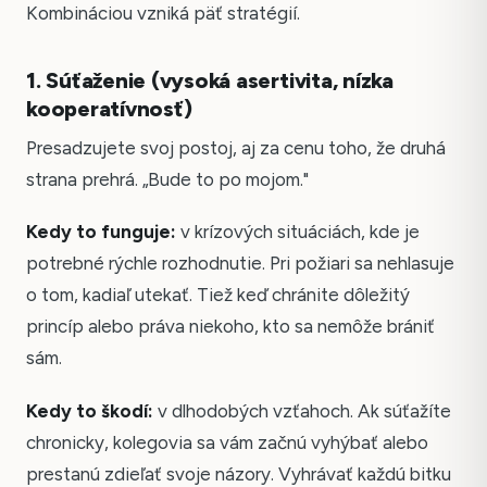
Kombináciou vzniká päť stratégií.
1. Súťaženie (vysoká asertivita, nízka
kooperatívnosť)
Presadzujete svoj postoj, aj za cenu toho, že druhá
strana prehrá. „Bude to po mojom."
Kedy to funguje:
v krízových situáciách, kde je
potrebné rýchle rozhodnutie. Pri požiari sa nehlasuje
o tom, kadiaľ utekať. Tiež keď chránite dôležitý
princíp alebo práva niekoho, kto sa nemôže brániť
sám.
Kedy to škodí:
v dlhodobých vzťahoch. Ak súťažíte
chronicky, kolegovia sa vám začnú vyhýbať alebo
prestanú zdieľať svoje názory. Vyhrávať každú bitku