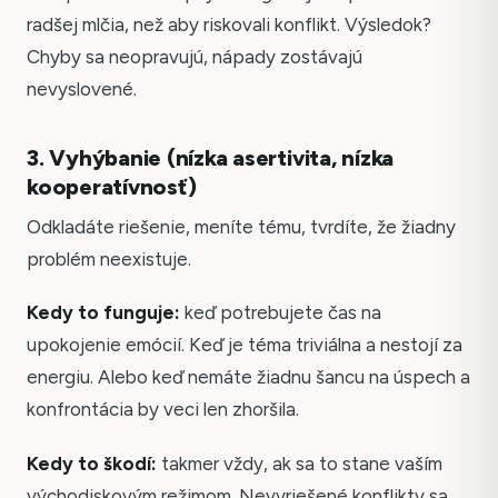
radšej mlčia, než aby riskovali konflikt. Výsledok?
Chyby sa neopravujú, nápady zostávajú
nevyslovené.
3. Vyhýbanie (nízka asertivita, nízka
kooperatívnosť)
Odkladáte riešenie, meníte tému, tvrdíte, že žiadny
problém neexistuje.
Kedy to funguje:
keď potrebujete čas na
upokojenie emócií. Keď je téma triviálna a nestojí za
energiu. Alebo keď nemáte žiadnu šancu na úspech a
konfrontácia by veci len zhoršila.
Kedy to škodí:
takmer vždy, ak sa to stane vaším
východiskovým režimom. Nevyriešené konflikty sa