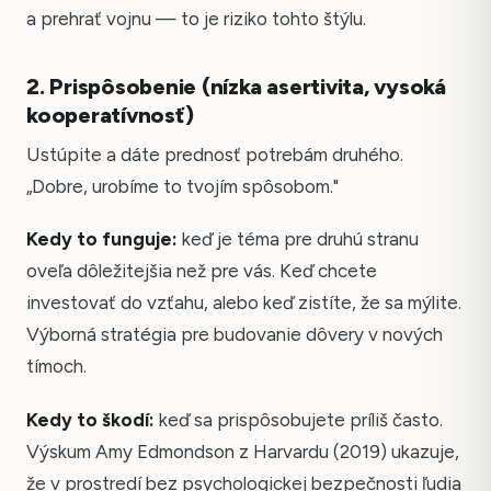
a prehrať vojnu — to je riziko tohto štýlu.
2. Prispôsobenie (nízka asertivita, vysoká
kooperatívnosť)
Ustúpite a dáte prednosť potrebám druhého.
„Dobre, urobíme to tvojím spôsobom."
Kedy to funguje:
keď je téma pre druhú stranu
oveľa dôležitejšia než pre vás. Keď chcete
investovať do vzťahu, alebo keď zistíte, že sa mýlite.
Výborná stratégia pre budovanie dôvery v nových
tímoch.
Kedy to škodí:
keď sa prispôsobujete príliš často.
Výskum Amy Edmondson z Harvardu (2019) ukazuje,
že v prostredí bez psychologickej bezpečnosti ľudia