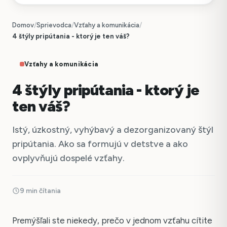
Domov
/
Sprievodca
/
Vzťahy a komunikácia
/
4 štýly pripútania - ktorý je ten váš?
Vzťahy a komunikácia
4 štýly pripútania - ktorý je
ten váš?
Istý, úzkostný, vyhýbavý a dezorganizovaný štýl
pripútania. Ako sa formujú v detstve a ako
ovplyvňujú dospelé vzťahy.
9 min čítania
Premýšľali ste niekedy, prečo v jednom vzťahu cítite