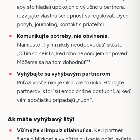
aby ste hľadali upokojenie výlučne u partnera,
rozvíjajte vlastnú schopnosť sa regulovať. Dych,
pohyb, journaling, kontakt s priateľmi.
Komunikujte potreby, nie obvinenia.
Namiesto „Ty mi nikdy neodpovedáš" skúste
„Cítim sa neisto, keď dlho nepočujem odpoveď.
Môžeme sa na tom dohodnúť?"
Vyhýbajte sa vyhýbavým partnerom.
Príťažlivosť k nim je silná, ale toxická. Hľadajte
partnerov, ktorí sú emocionálne dostupní, aj keď
vám spočiatku pripadajú „nudní".
Ak máte vyhýbavý štýl
Všímajte si impulz stiahnuť sa.
Keď partner
žiada o blízkosť a vy cítite nutkanie odísť, skúste