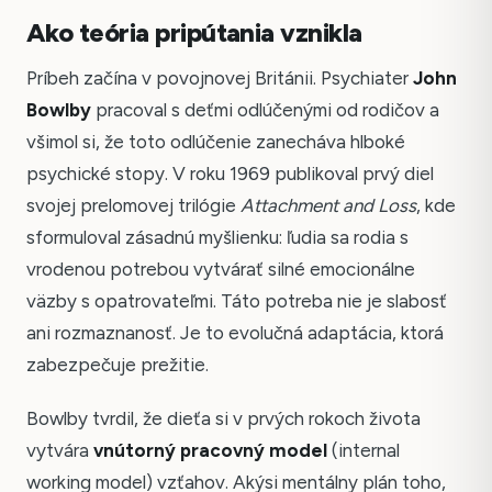
Ako teória pripútania vznikla
Príbeh začína v povojnovej Británii. Psychiater
John
Bowlby
pracoval s deťmi odlúčenými od rodičov a
všimol si, že toto odlúčenie zanecháva hlboké
psychické stopy. V roku 1969 publikoval prvý diel
svojej prelomovej trilógie
Attachment and Loss
, kde
sformuloval zásadnú myšlienku: ľudia sa rodia s
vrodenou potrebou vytvárať silné emocionálne
väzby s opatrovateľmi. Táto potreba nie je slabosť
ani rozmaznanosť. Je to evolučná adaptácia, ktorá
zabezpečuje prežitie.
Bowlby tvrdil, že dieťa si v prvých rokoch života
vytvára
vnútorný pracovný model
(internal
working model) vzťahov. Akýsi mentálny plán toho,