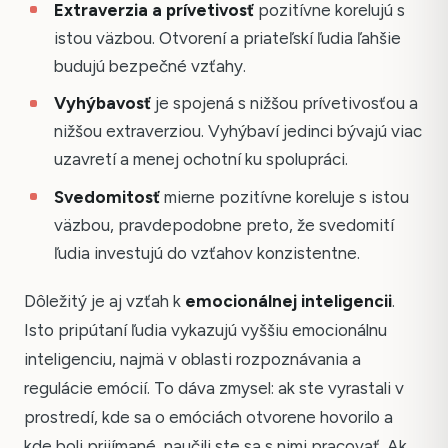
Extraverzia a prívetivosť
pozitívne korelujú s
istou väzbou. Otvorení a priateľskí ľudia ľahšie
budujú bezpečné vzťahy.
Vyhýbavosť
je spojená s nižšou prívetivosťou a
nižšou extraverziou. Vyhýbaví jedinci bývajú viac
uzavretí a menej ochotní ku spolupráci.
Svedomitosť
mierne pozitívne koreluje s istou
väzbou, pravdepodobne preto, že svedomití
ľudia investujú do vzťahov konzistentne.
Dôležitý je aj vzťah k
emocionálnej inteligencii
.
Isto pripútaní ľudia vykazujú vyššiu emocionálnu
inteligenciu, najmä v oblasti rozpoznávania a
regulácie emócií. To dáva zmysel: ak ste vyrastali v
prostredí, kde sa o emóciách otvorene hovorilo a
kde boli prijímané, naučili ste sa s nimi pracovať. Ak