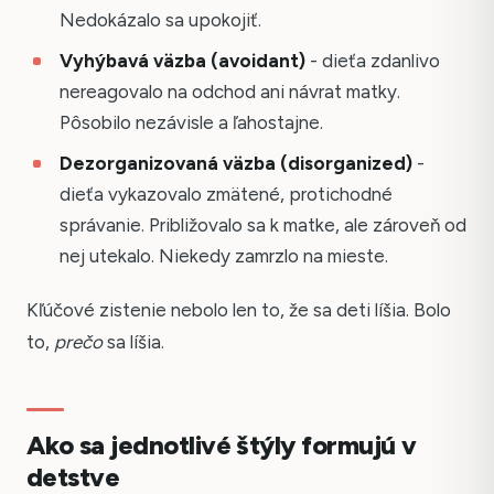
Nedokázalo sa upokojiť.
Vyhýbavá väzba (avoidant)
- dieťa zdanlivo
nereagovalo na odchod ani návrat matky.
Pôsobilo nezávisle a ľahostajne.
Dezorganizovaná väzba (disorganized)
-
dieťa vykazovalo zmätené, protichodné
správanie. Približovalo sa k matke, ale zároveň od
nej utekalo. Niekedy zamrzlo na mieste.
Kľúčové zistenie nebolo len to, že sa deti líšia. Bolo
to,
prečo
sa líšia.
Ako sa jednotlivé štýly formujú v
detstve