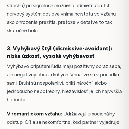
strachu) pri signáloch možného odmietnutia. Ich
nervový systém doslova vníma neistotu vo vzťahu
ako ohrozenie prežitia, pretože v detstve to tak
skutočne bolo.
3. Vyhýbavý štýl (dismissive-avoidant):
nízka úzkosť, vysoká vyhýbavosť
Vyhýbavo pripútaní ľudia majú pozitívny obraz seba,
ale negatívny obraz druhých. Veria, že sú v poriadku
sami. Druhí sú nespoľahliví, príliš nároční, alebo
jednoducho nepotrebný. Nezávislosť je ich najvyššia
hodnota.
V romantickom vzťahu:
Udržiavajú emocionálny
odstup. Cítia sa nekomfortne, keď partner vyjadruje