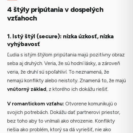
4 štýly pripútania v dospelých
vzťahoch
1. Istý štýl (secure): nízka úzkosť, nízka
vyhýbavosť
Ľudia s istým štýlom pripútania majú pozitívny obraz
seba aj druhých. Veria, že sú hodní lásky, a zároveň
veria, že druhí sú spoľahliví. To neznamená, že
nemajú konflikty alebo neistoty. Znamená to, že majú
vnútorný základ
, z ktorého ich dokážu riešiť.
V romantickom vzťahu:
Otvorene komunikujú o
svojich potrebách. Dokážu dať partnerovi priestor,
bez toho aby to vnímali ako ohrozenie. Konflikty
riešia ako problém, ktorý sa dá vyriešiť, nie ako