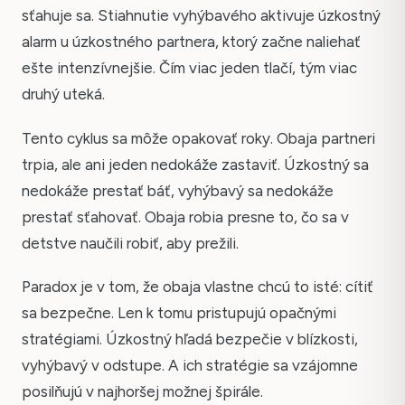
sťahuje sa. Stiahnutie vyhýbavého aktivuje úzkostný
alarm u úzkostného partnera, ktorý začne naliehať
ešte intenzívnejšie. Čím viac jeden tlačí, tým viac
druhý uteká.
Tento cyklus sa môže opakovať roky. Obaja partneri
trpia, ale ani jeden nedokáže zastaviť. Úzkostný sa
nedokáže prestať báť, vyhýbavý sa nedokáže
prestať sťahovať. Obaja robia presne to, čo sa v
detstve naučili robiť, aby prežili.
Paradox je v tom, že obaja vlastne chcú to isté: cítiť
sa bezpečne. Len k tomu pristupujú opačnými
stratégiami. Úzkostný hľadá bezpečie v blízkosti,
vyhýbavý v odstupe. A ich stratégie sa vzájomne
posilňujú v najhoršej možnej špirále.