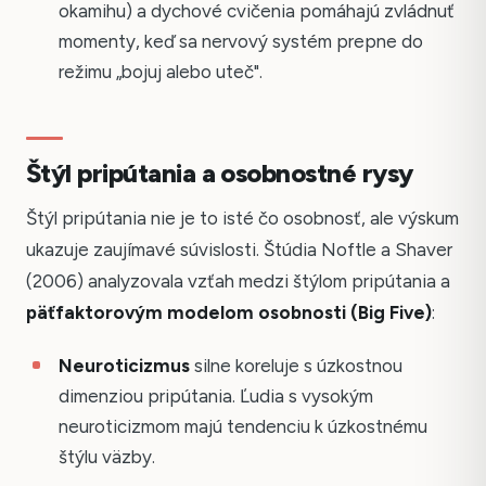
okamihu) a dychové cvičenia pomáhajú zvládnuť
momenty, keď sa nervový systém prepne do
režimu „bojuj alebo uteč".
Štýl pripútania a osobnostné rysy
Štýl pripútania nie je to isté čo osobnosť, ale výskum
ukazuje zaujímavé súvislosti. Štúdia Noftle a Shaver
(2006) analyzovala vzťah medzi štýlom pripútania a
päťfaktorovým modelom osobnosti (Big Five)
:
Neuroticizmus
silne koreluje s úzkostnou
dimenziou pripútania. Ľudia s vysokým
neuroticizmom majú tendenciu k úzkostnému
štýlu väzby.