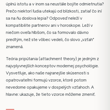
úplnú istotu a v inom sa neustále bojíte odmietnutia?
Prečo niektorí ľudia utekajú od blízkosti, zatiaľ čo iní
sa na ňu doslova lepia? Odpoveď neleží v
kompatibilite partnerov ani v horoskope. Leží v
niečom oveľa hlbšom, čo sa formovalo dávno
predtým, než ste vôbec vedeli, čo slovo „vzťah"
znamená.
Teória pripútania (attachment theory) je jedným z
najvplyvnejších konceptov modernej psychológie.
Vysvetľuje, ako naše najranejšie skúsenosti s
opatrovateľmi formujú vzorce, ktoré potom
nevedome opakujeme v dospelých vzťahoch. A
hlavne: ukazuje, že tieto vzorce môžeme zmeniť.