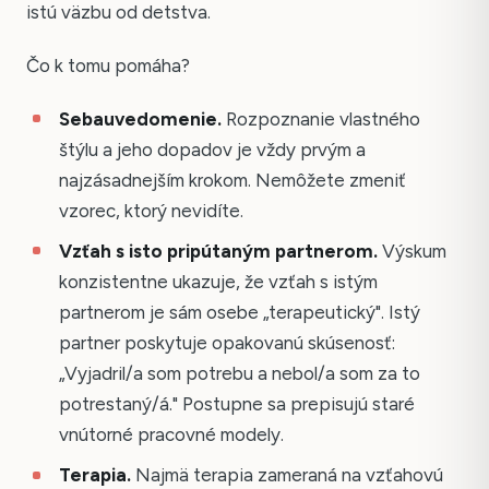
istú väzbu od detstva.
Čo k tomu pomáha?
Sebauvedomenie.
Rozpoznanie vlastného
štýlu a jeho dopadov je vždy prvým a
najzásadnejším krokom. Nemôžete zmeniť
vzorec, ktorý nevidíte.
Vzťah s isto pripútaným partnerom.
Výskum
konzistentne ukazuje, že vzťah s istým
partnerom je sám osebe „terapeutický". Istý
partner poskytuje opakovanú skúsenosť:
„Vyjadril/a som potrebu a nebol/a som za to
potrestaný/á." Postupne sa prepisujú staré
vnútorné pracovné modely.
Terapia.
Najmä terapia zameraná na vzťahovú