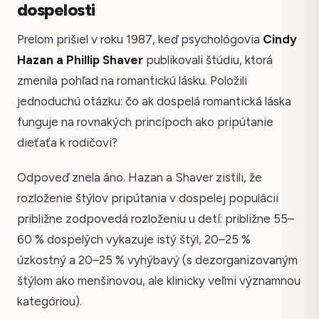
dospelosti
Prelom prišiel v roku 1987, keď psychológovia
Cindy
Hazan a Phillip Shaver
publikovali štúdiu, ktorá
zmenila pohľad na romantickú lásku. Položili
jednoduchú otázku: čo ak dospelá romantická láska
funguje na rovnakých princípoch ako pripútanie
dieťaťa k rodičovi?
Odpoveď znela áno. Hazan a Shaver zistili, že
rozloženie štýlov pripútania v dospelej populácii
približne zodpovedá rozloženiu u detí: približne 55–
60 % dospelých vykazuje istý štýl, 20–25 %
úzkostný a 20–25 % vyhýbavý (s dezorganizovaným
štýlom ako menšinovou, ale klinicky veľmi významnou
kategóriou).