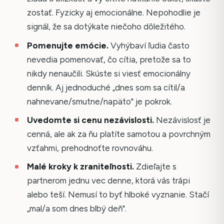
zostať. Fyzicky aj emocionálne. Nepohodlie je
signál, že sa dotýkate niečoho dôležitého.
Pomenujte emócie.
Vyhýbaví ľudia často
nevedia pomenovať, čo cítia, pretože sa to
nikdy nenaučili. Skúste si viesť emocionálny
denník. Aj jednoduché „dnes som sa cítil/a
nahnevane/smutne/napäto" je pokrok.
Uvedomte si cenu nezávislosti.
Nezávislosť je
cenná, ale ak za ňu platíte samotou a povrchným
vzťahmi, prehodnoťte rovnováhu.
Malé kroky k zraniteľnosti.
Zdieľajte s
partnerom jednu vec denne, ktorá vás trápi
alebo teší. Nemusí to byť hlboké vyznanie. Stačí
„mal/a som dnes blbý deň".