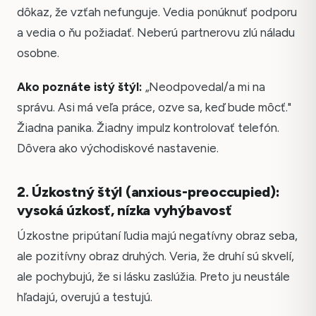
dôkaz, že vzťah nefunguje. Vedia ponúknuť podporu
a vedia o ňu požiadať. Neberú partnerovu zlú náladu
osobne.
Ako poznáte istý štýl:
„Neodpovedal/a mi na
správu. Asi má veľa práce, ozve sa, keď bude môcť."
Žiadna panika. Žiadny impulz kontrolovať telefón.
Dôvera ako východiskové nastavenie.
2. Úzkostný štýl (anxious-preoccupied):
vysoká úzkosť, nízka vyhýbavosť
Úzkostne pripútaní ľudia majú negatívny obraz seba,
ale pozitívny obraz druhých. Veria, že druhí sú skvelí,
ale pochybujú, že si lásku zaslúžia. Preto ju neustále
hľadajú, overujú a testujú.