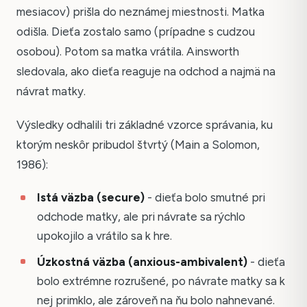
mesiacov) prišla do neznámej miestnosti. Matka
odišla. Dieťa zostalo samo (prípadne s cudzou
osobou). Potom sa matka vrátila. Ainsworth
sledovala, ako dieťa reaguje na odchod a najmä na
návrat matky.
Výsledky odhalili tri základné vzorce správania, ku
ktorým neskôr pribudol štvrtý (Main a Solomon,
1986):
Istá väzba (secure)
- dieťa bolo smutné pri
odchode matky, ale pri návrate sa rýchlo
upokojilo a vrátilo sa k hre.
Úzkostná väzba (anxious-ambivalent)
- dieťa
bolo extrémne rozrušené, po návrate matky sa k
nej primklo, ale zároveň na ňu bolo nahnevané.