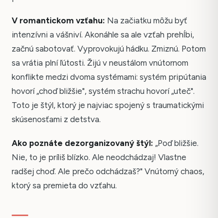
V romantickom vzťahu:
Na začiatku môžu byť
intenzívni a vášniví. Akonáhle sa ale vzťah prehĺbi,
začnú sabotovať. Vyprovokujú hádku. Zmiznú. Potom
sa vrátia plní ľútosti. Žijú v neustálom vnútornom
konflikte medzi dvoma systémami: systém pripútania
hovorí „choď bližšie", systém strachu hovorí „uteč".
Toto je štýl, ktorý je najviac spojený s traumatickými
skúsenosťami z detstva.
Ako poznáte dezorganizovaný štýl:
„Poď bližšie.
Nie, to je príliš blízko. Ale neodchádzaj! Vlastne
radšej choď. Ale prečo odchádzaš?" Vnútorný chaos,
ktorý sa premieta do vzťahu.