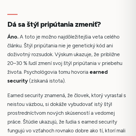
Dá sa štýl pripútania zmeniť?
Áno.
A toto je možno najdôležitejšia veta celého
článku. Štýl pripútania nie je genetický kód ani
doživotný rozsudok. Výskum ukazuje, že približne
20–30 % ľudí zmení svoj štýl pripútania v priebehu
života. Psychológovia tomu hovoria
earned
security
(získaná istota).
Earned security znamená, že človek, ktorý vyrastal s
neistou väzbou, si dokáže vybudovať istý štýl
prostredníctvom nových skúseností a vedomej
práce. Štúdie ukazujú, že ľudia s earned security
fungujú vo vzťahoch rovnako dobre ako tí, ktorí mali