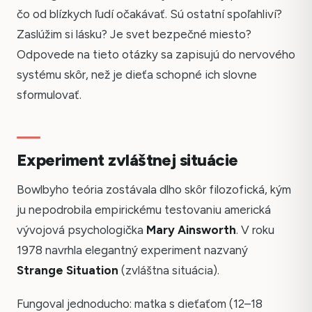
čo od blízkych ľudí očakávať. Sú ostatní spoľahliví?
Zaslúžim si lásku? Je svet bezpečné miesto?
Odpovede na tieto otázky sa zapisujú do nervového
systému skôr, než je dieťa schopné ich slovne
sformulovať.
Experiment zvláštnej situácie
Bowlbyho teória zostávala dlho skôr filozofická, kým
ju nepodrobila empirickému testovaniu americká
vývojová psychologička
Mary Ainsworth
. V roku
1978 navrhla elegantný experiment nazvaný
Strange Situation
(zvláštna situácia).
Fungoval jednoducho: matka s dieťaťom (12–18