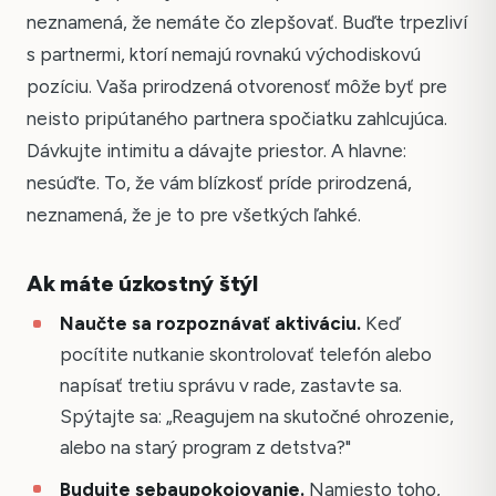
neznamená, že nemáte čo zlepšovať. Buďte trpezliví
s partnermi, ktorí nemajú rovnakú východiskovú
pozíciu. Vaša prirodzená otvorenosť môže byť pre
neisto pripútaného partnera spočiatku zahlcujúca.
Dávkujte intimitu a dávajte priestor. A hlavne:
nesúďte. To, že vám blízkosť príde prirodzená,
neznamená, že je to pre všetkých ľahké.
Ak máte úzkostný štýl
Naučte sa rozpoznávať aktiváciu.
Keď
pocítite nutkanie skontrolovať telefón alebo
napísať tretiu správu v rade, zastavte sa.
Spýtajte sa: „Reagujem na skutočné ohrozenie,
alebo na starý program z detstva?"
Budujte sebaupokojovanie.
Namiesto toho,