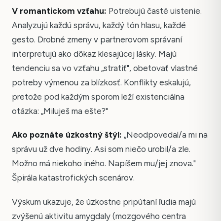
V romantickom vzťahu:
Potrebujú časté uistenie.
Analyzujú každú správu, každý tón hlasu, každé
gesto. Drobné zmeny v partnerovom správaní
interpretujú ako dôkaz klesajúcej lásky. Majú
tendenciu sa vo vzťahu „stratiť", obetovať vlastné
potreby výmenou za blízkosť. Konflikty eskalujú,
pretože pod každým sporom leží existenciálna
otázka: „Miluješ ma ešte?"
Ako poznáte úzkostný štýl:
„Neodpovedal/a mi na
správu už dve hodiny. Asi som niečo urobil/a zle.
Možno má niekoho iného. Napíšem mu/jej znova."
Špirála katastrofických scenárov.
Výskum ukazuje, že úzkostne pripútaní ľudia majú
zvýšenú aktivitu amygdaly (mozgového centra