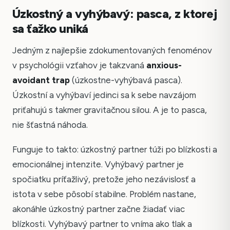
Úzkostný a vyhýbavý: pasca, z ktorej
sa ťažko uniká
Jedným z najlepšie zdokumentovaných fenoménov
v psychológii vzťahov je takzvaná
anxious-
avoidant trap
(úzkostne-vyhýbavá pasca).
Úzkostní a vyhýbaví jedinci sa k sebe navzájom
priťahujú s takmer gravitačnou silou. A je to pasca,
nie šťastná náhoda.
Funguje to takto: úzkostný partner túži po blízkosti a
emocionálnej intenzite. Vyhýbavý partner je
spočiatku príťažlivý, pretože jeho nezávislosť a
istota v sebe pôsobí stabilne. Problém nastane,
akonáhle úzkostný partner začne žiadať viac
blízkosti. Vyhýbavý partner to vníma ako tlak a