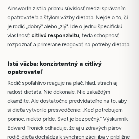
Ainsworth zistila priamu súvislosť medzi správaním
opatrovateľa a štýlom väzby dieťaťa. Nejde o to, či
je rodič „dobrý" alebo „zlý". Ide o jednu špecifickú
vlastnosť:
citlivú responzivitu
, teda schopnosť
rozpoznať a primerane reagovať na potreby dieťaťa.
Istá väzba: konzistentný a citlivý
opatrovateľ
Rodič spoľahlivo reaguje na plač, hlad, strach aj
radosť dieťaťa. Nie dokonale. Nie zakaždým
okamžite. Ale dostatočne predvídateľne na to, aby
si dieťa vytvorilo presvedčenie: „Keď potrebujem
pomoc, niekto príde. Svet je bezpečný." Výskumník
Edward Tronick odhaduje, že aj u zdravých párov
rodič-dieťa dochádza k synchronizácii iba v približne