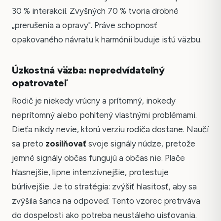
30 % interakcií. Zvyšných 70 % tvoria drobné
„prerušenia a opravy". Práve schopnosť
opakovaného návratu k harmónii buduje istú väzbu.
Úzkostná väzba: nepredvídateľný
opatrovateľ
Rodič je niekedy vrúcny a prítomný, inokedy
neprítomný alebo pohltený vlastnými problémami.
Dieťa nikdy nevie, ktorú verziu rodiča dostane. Naučí
sa preto
zosilňovať
svoje signály núdze, pretože
jemné signály občas fungujú a občas nie. Plače
hlasnejšie, lipne intenzívnejšie, protestuje
búrlivejšie. Je to stratégia: zvýšiť hlasitosť, aby sa
zvýšila šanca na odpoveď. Tento vzorec pretrváva
do dospelosti ako potreba neustáleho uisťovania.