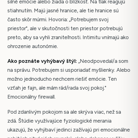
silné emócie alebo žiada o blízkosť. Na tlak reagujú
stiahnutím. Majú jasné hranice, ale tie hranice sú
často skôr múrmi. Hovoria: „Potrebujem svoj
priestor", ale v skutočnosti ten priestor potrebujú
preto, aby sa vyhli zraniteľnosti. Intimitu vnímajú ako
ohrozenie autonómie.
Ako poznáte vyhýbavý štýl:
„Neodpovedal/a som
na správu. Potrebujem si usporiadať myšlienky. Alebo
možno jednoducho nechcem riešiť emócie. Ten
vzťah je fajn, ale mám rád/rada svoj pokoj."
Emocionálny firewall.
Pod zdanlivým pokojom sa ale skrýva viac, než sa
zdá. Štúdie využívajúce fyziologické merania
ukazujú, že vyhýbaví jedinci zažívajú pri emocionálne