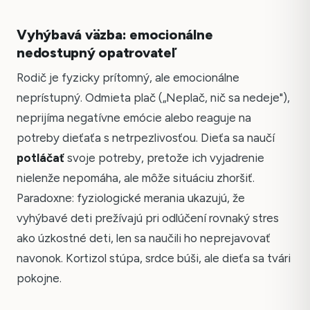
Vyhýbavá väzba: emocionálne
nedostupný opatrovateľ
Rodič je fyzicky prítomný, ale emocionálne
neprístupný. Odmieta plač („Neplač, nič sa nedeje"),
neprijíma negatívne emócie alebo reaguje na
potreby dieťaťa s netrpezlivosťou. Dieťa sa naučí
potláčať
svoje potreby, pretože ich vyjadrenie
nielenže nepomáha, ale môže situáciu zhoršiť.
Paradoxne: fyziologické merania ukazujú, že
vyhýbavé deti prežívajú pri odlúčení rovnaký stres
ako úzkostné deti, len sa naučili ho neprejavovať
navonok. Kortizol stúpa, srdce búši, ale dieťa sa tvári
pokojne.