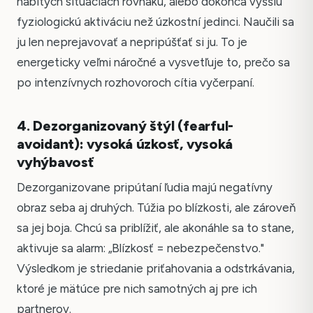
nabitých situáciách rovnakú, alebo dokonca vyššiu
fyziologickú aktiváciu než úzkostní jedinci. Naučili sa
ju len neprejavovať a nepripúšťať si ju. To je
energeticky veľmi náročné a vysvetľuje to, prečo sa
po intenzívnych rozhovoroch cítia vyčerpaní.
4. Dezorganizovaný štýl (fearful-
avoidant): vysoká úzkosť, vysoká
vyhýbavosť
Dezorganizovane pripútaní ľudia majú negatívny
obraz seba aj druhých. Túžia po blízkosti, ale zároveň
sa jej boja. Chcú sa priblížiť, ale akonáhle sa to stane,
aktivuje sa alarm: „Blízkosť = nebezpečenstvo."
Výsledkom je striedanie priťahovania a odstrkávania,
ktoré je mätúce pre nich samotných aj pre ich
partnerov.