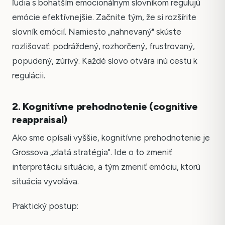
ľudia s bohatším emocionálnym slovníkom regulujú
emócie efektívnejšie. Začnite tým, že si rozšírite
slovník emócií. Namiesto „nahnevaný" skúste
rozlišovať: podráždený, rozhorčený, frustrovaný,
popudený, zúrivý. Každé slovo otvára inú cestu k
regulácii.
2. Kognitívne prehodnotenie (cognitive
reappraisal)
Ako sme opísali vyššie, kognitívne prehodnotenie je
Grossova „zlatá stratégia". Ide o to zmeniť
interpretáciu situácie, a tým zmeniť emóciu, ktorú
situácia vyvoláva.
Praktický postup: