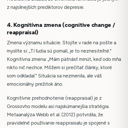
z najsilnejších prediktorov depresie.
4. Kognitívna zmena (cognitive change /
reappraisal)
Zmena významu situácie. Stojíte v rade na pošte a
myslíte si: „Tí ľudia sú pomalí, je to neznesiteľné."
Kognitívna zmena: „Mám pätnásť minút, keď odo mňa
nikto nič nechce. Môžem si prečítať články, ktoré
som odkladal." Situácia sa nezmenila, ale váš
emocionálny prežitok áno.
Kognitívne prehodnotenie (reappraisal) je z
Grossovho modelu asi najskúmanejšia stratégia.
Metaanalýza Webb et al. (2012) potvrdila, že
pravidelné používanie reappraisalu je spojené s