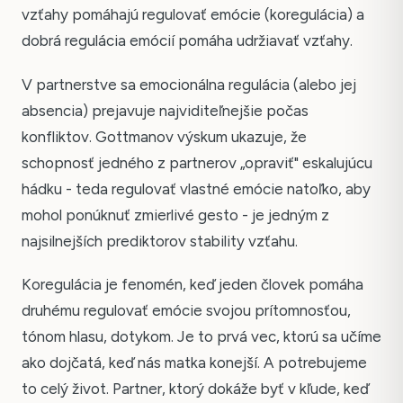
vzťahy pomáhajú regulovať emócie (koregulácia) a
dobrá regulácia emócií pomáha udržiavať vzťahy.
V partnerstve sa emocionálna regulácia (alebo jej
absencia) prejavuje najviditeľnejšie počas
konfliktov. Gottmanov výskum ukazuje, že
schopnosť jedného z partnerov „opraviť" eskalujúcu
hádku - teda regulovať vlastné emócie natoľko, aby
mohol ponúknuť zmierlivé gesto - je jedným z
najsilnejších prediktorov stability vzťahu.
Koregulácia je fenomén, keď jeden človek pomáha
druhému regulovať emócie svojou prítomnosťou,
tónom hlasu, dotykom. Je to prvá vec, ktorú sa učíme
ako dojčatá, keď nás matka konejší. A potrebujeme
to celý život. Partner, ktorý dokáže byť v kľude, keď