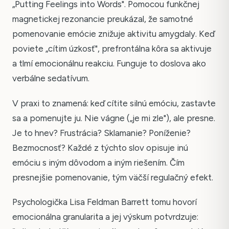
„Putting Feelings into Words". Pomocou funkčnej
magnetickej rezonancie preukázal, že samotné
pomenovanie emócie znižuje aktivitu amygdaly. Keď
poviete „cítim úzkosť", prefrontálna kôra sa aktivuje
a tlmí emocionálnu reakciu. Funguje to doslova ako
verbálne sedatívum.
V praxi to znamená: keď cítite silnú emóciu, zastavte
sa a pomenujte ju. Nie vágne („je mi zle"), ale presne.
Je to hnev? Frustrácia? Sklamanie? Poníženie?
Bezmocnosť? Každé z týchto slov opisuje inú
emóciu s iným dôvodom a iným riešením. Čím
presnejšie pomenovanie, tým väčší regulačný efekt.
Psychologička Lisa Feldman Barrett tomu hovorí
emocionálna granularita a jej výskum potvrdzuje: