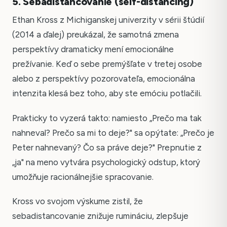
5. Sebadistancovanie (self-distancing)
Ethan Kross z Michiganskej univerzity v sérii štúdií
(2014 a ďalej) preukázal, že samotná zmena
perspektívy dramaticky mení emocionálne
prežívanie. Keď o sebe premýšľate v tretej osobe
alebo z perspektívy pozorovateľa, emocionálna
intenzita klesá bez toho, aby ste emóciu potlačili.
Prakticky to vyzerá takto: namiesto „Prečo ma tak
nahneval? Prečo sa mi to deje?" sa opýtate: „Prečo je
Peter nahnevaný? Čo sa práve deje?" Prepnutie z
„ja" na meno vytvára psychologický odstup, ktorý
umožňuje racionálnejšie spracovanie.
Kross vo svojom výskume zistil, že
sebadistancovanie znižuje rumináciu, zlepšuje