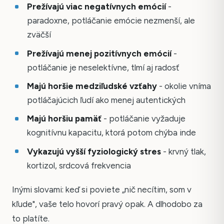
Prežívajú viac negatívnych emócií
-
paradoxne, potláčanie emócie nezmenší, ale
zväčší
Prežívajú menej pozitívnych emócií
-
potláčanie je neselektívne, tlmí aj radosť
Majú horšie medziľudské vzťahy
- okolie vníma
potláčajúcich ľudí ako menej autentických
Majú horšiu pamäť
- potláčanie vyžaduje
kognitívnu kapacitu, ktorá potom chýba inde
Vykazujú vyšší fyziologický stres
- krvný tlak,
kortizol, srdcová frekvencia
Inými slovami: keď si poviete „nič necítim, som v
kľude", vaše telo hovorí pravý opak. A dlhodobo za
to platíte.