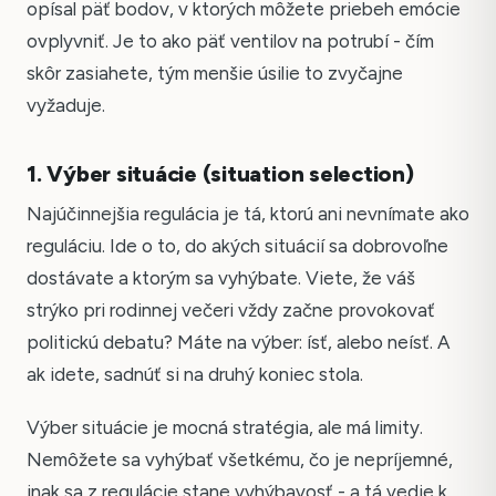
opísal päť bodov, v ktorých môžete priebeh emócie
ovplyvniť. Je to ako päť ventilov na potrubí - čím
skôr zasiahete, tým menšie úsilie to zvyčajne
vyžaduje.
1. Výber situácie (situation selection)
Najúčinnejšia regulácia je tá, ktorú ani nevnímate ako
reguláciu. Ide o to, do akých situácií sa dobrovoľne
dostávate a ktorým sa vyhýbate. Viete, že váš
strýko pri rodinnej večeri vždy začne provokovať
politickú debatu? Máte na výber: ísť, alebo neísť. A
ak idete, sadnúť si na druhý koniec stola.
Výber situácie je mocná stratégia, ale má limity.
Nemôžete sa vyhýbať všetkému, čo je nepríjemné,
inak sa z regulácie stane vyhýbavosť - a tá vedie k