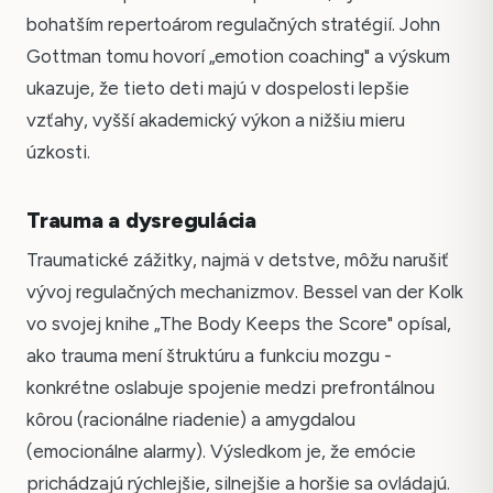
bohatším repertoárom regulačných stratégií. John
Gottman tomu hovorí „emotion coaching" a výskum
ukazuje, že tieto deti majú v dospelosti lepšie
vzťahy, vyšší akademický výkon a nižšiu mieru
úzkosti.
Trauma a dysregulácia
Traumatické zážitky, najmä v detstve, môžu narušiť
vývoj regulačných mechanizmov. Bessel van der Kolk
vo svojej knihe „The Body Keeps the Score" opísal,
ako trauma mení štruktúru a funkciu mozgu -
konkrétne oslabuje spojenie medzi prefrontálnou
kôrou (racionálne riadenie) a amygdalou
(emocionálne alarmy). Výsledkom je, že emócie
prichádzajú rýchlejšie, silnejšie a horšie sa ovládajú.