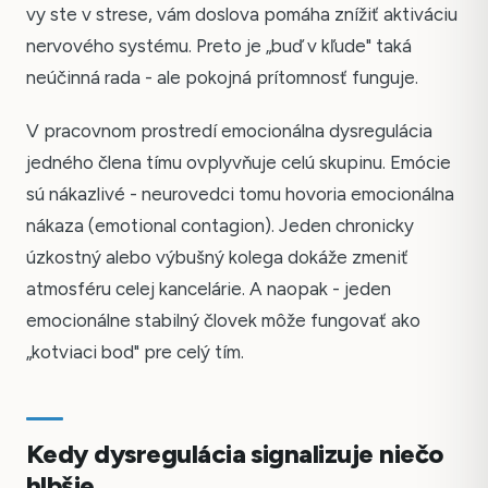
vy ste v strese, vám doslova pomáha znížiť aktiváciu
nervového systému. Preto je „buď v kľude" taká
neúčinná rada - ale pokojná prítomnosť funguje.
V pracovnom prostredí emocionálna dysregulácia
jedného člena tímu ovplyvňuje celú skupinu. Emócie
sú nákazlivé - neurovedci tomu hovoria emocionálna
nákaza (emotional contagion). Jeden chronicky
úzkostný alebo výbušný kolega dokáže zmeniť
atmosféru celej kancelárie. A naopak - jeden
emocionálne stabilný človek môže fungovať ako
„kotviaci bod" pre celý tím.
Kedy dysregulácia signalizuje niečo
hlbšie