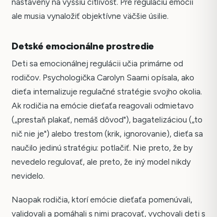
nastavený na vyššiu citlivosť. Pre reguláciu emócií
ale musia vynaložiť objektívne väčšie úsilie.
Detské emocionálne prostredie
Deti sa emocionálnej regulácii učia primárne od
rodičov. Psychologička Carolyn Saarni opísala, ako
dieťa internalizuje regulačné stratégie svojho okolia.
Ak rodičia na emócie dieťaťa reagovali odmietavo
(„prestaň plakať, nemáš dôvod"), bagatelizáciou („to
nič nie je") alebo trestom (krik, ignorovanie), dieťa sa
naučilo jedinú stratégiu: potlačiť. Nie preto, že by
nevedelo regulovať, ale preto, že iný model nikdy
nevidelo.
Naopak rodičia, ktorí emócie dieťaťa pomenúvali,
validovali a pomáhali s nimi pracovať, vychovali deti s