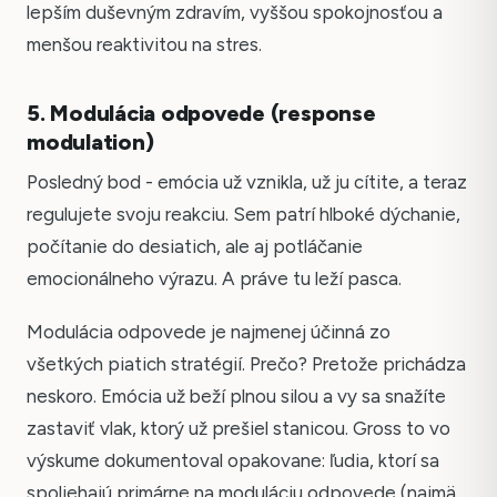
lepším duševným zdravím, vyššou spokojnosťou a
menšou reaktivitou na stres.
5. Modulácia odpovede (response
modulation)
Posledný bod - emócia už vznikla, už ju cítite, a teraz
regulujete svoju reakciu. Sem patrí hlboké dýchanie,
počítanie do desiatich, ale aj potláčanie
emocionálneho výrazu. A práve tu leží pasca.
Modulácia odpovede je najmenej účinná zo
všetkých piatich stratégií. Prečo? Pretože prichádza
neskoro. Emócia už beží plnou silou a vy sa snažíte
zastaviť vlak, ktorý už prešiel stanicou. Gross to vo
výskume dokumentoval opakovane: ľudia, ktorí sa
spoliehajú primárne na moduláciu odpovede (najmä