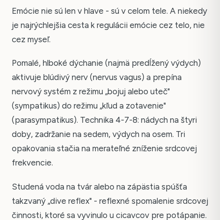
Emócie nie sú len v hlave - sú v celom tele. A niekedy
je najrýchlejšia cesta k regulácii emócie cez telo, nie
cez myseľ.
Pomalé, hlboké dýchanie (najmä predĺžený výdych)
aktivuje blúdivý nerv (nervus vagus) a prepína
nervový systém z režimu „bojuj alebo uteč"
(sympatikus) do režimu „kľud a zotavenie"
(parasympatikus). Technika 4-7-8: nádych na štyri
doby, zadržanie na sedem, výdych na osem. Tri
opakovania stačia na merateľné zníženie srdcovej
frekvencie.
Studená voda na tvár alebo na zápästia spúšťa
takzvaný „dive reflex" - reflexné spomalenie srdcovej
činnosti, ktoré sa vyvinulo u cicavcov pre potápanie.