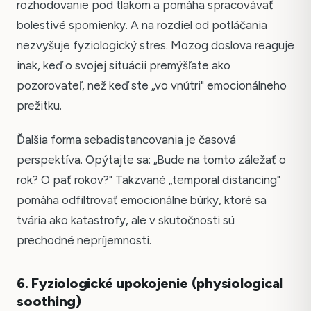
rozhodovanie pod tlakom a pomáha spracovávať
bolestivé spomienky. A na rozdiel od potláčania
nezvyšuje fyziologický stres. Mozog doslova reaguje
inak, keď o svojej situácii premýšľate ako
pozorovateľ, než keď ste „vo vnútri" emocionálneho
prežitku.
Ďalšia forma sebadistancovania je časová
perspektíva. Opýtajte sa: „Bude na tomto záležať o
rok? O päť rokov?" Takzvané „temporal distancing"
pomáha odfiltrovať emocionálne búrky, ktoré sa
tvária ako katastrofy, ale v skutočnosti sú
prechodné nepríjemnosti.
6. Fyziologické upokojenie (physiological
soothing)