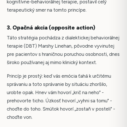
kognitívne-behaviorálnej terapie, postavil celý
terapeutický smer na tomto princípe.
3. Opačná akcia (opposite action)
Táto stratégia pochádza z dialektickej behaviorálnej
terapie (DBT) Marshy Linehan, pôvodne vyvinutej
pre pacientov s hraničnou poruchou osobnosti, dnes
široko používanej aj mimo klinický kontext.
Princíp je prostý: keď vás emócia ťahá k určitému
správaniu a toto správanie by situáciu zhoršilo,
urobte opak. Hnev vám hovorí „krič na neho" -
prehovorte ticho. Úzkosť hovorí „vyhni sa tomu" -
choďte do toho. Smútok hovorí „zostaň v posteli" -
choďte von.