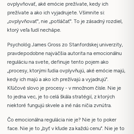
ovplyvňovať, aké emócie prežívate, kedy ich
prežívate a ako ich vyjadrujete. Všimnite si:
„ovplyvňovať", nie „potláčať". To je zásadný rozdiel,
ktorý veľa ľudí nechápe.
Psychológ James Gross zo Stanfordskej univerzity,
pravdepodobne najväčšia autorita na emocionálnu
reguláciu na svete, definuje tento pojem ako
„procesy, ktorými ľudia ovplyvňujú, aké emócie majú,
kedy ich majú a ako ich prežívajú a vyjadrujú".
Kľúčové slovo je procesy - v množnom čísle. Nie je
to jedna vec, je to celá škála stratégií, z ktorých
niektoré fungujú skvele a iné nás ničia zvnútra.
Čo emocionálna regulácia nie je? Nie je to poker
face. Nie je to „byť v kľude za každú cenu". Nie je to