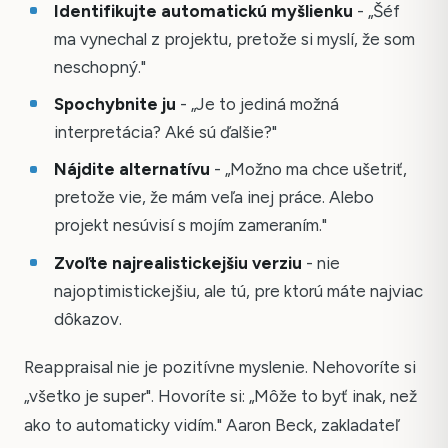
Identifikujte automatickú myšlienku
- „Šéf
ma vynechal z projektu, pretože si myslí, že som
neschopný."
Spochybnite ju
- „Je to jediná možná
interpretácia? Aké sú ďalšie?"
Nájdite alternatívu
- „Možno ma chce ušetriť,
pretože vie, že mám veľa inej práce. Alebo
projekt nesúvisí s mojím zameraním."
Zvoľte najrealistickejšiu verziu
- nie
najoptimistickejšiu, ale tú, pre ktorú máte najviac
dôkazov.
Reappraisal nie je pozitívne myslenie. Nehovoríte si
„všetko je super". Hovoríte si: „Môže to byť inak, než
ako to automaticky vidím." Aaron Beck, zakladateľ