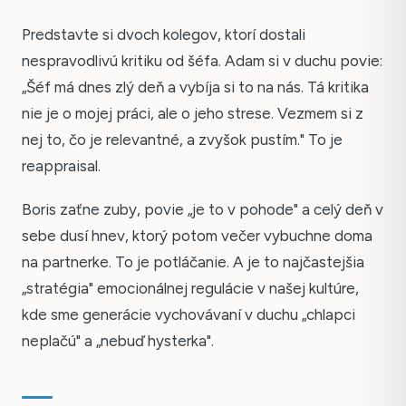
Predstavte si dvoch kolegov, ktorí dostali
nespravodlivú kritiku od šéfa. Adam si v duchu povie:
„Šéf má dnes zlý deň a vybíja si to na nás. Tá kritika
nie je o mojej práci, ale o jeho strese. Vezmem si z
nej to, čo je relevantné, a zvyšok pustím." To je
reappraisal.
Boris zaťne zuby, povie „je to v pohode" a celý deň v
sebe dusí hnev, ktorý potom večer vybuchne doma
na partnerke. To je potláčanie. A je to najčastejšia
„stratégia" emocionálnej regulácie v našej kultúre,
kde sme generácie vychovávaní v duchu „chlapci
neplačú" a „nebuď hysterka".