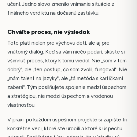
učení. Jedno slovo zmenilo vnímanie situácie z
finálneho verdiktu na dočasnú zastávku.
Chváľte proces, nie výsledok
Toto platí nielen pre výchovu detí, ale aj pre
vnútorný dialóg. Keď sa vám niečo podarí, skúste si
všimnúť proces, ktorý k tomu viedol. Nie „som v tom
dobrý", ale „ten postup, čo som zvolil, fungoval". Nie
„mám talent na jazyky", ale „tá metóda s kartičkami
zaberá". Tým posilňujete spojenie medzi úspechom
a stratégiou, nie medzi úspechom a vrodenou
vlastnosťou.
V praxi: po každom úspešnom projekte si zapíšte tri
konkrétne veci, ktoré ste urobili a ktoré k úspechu