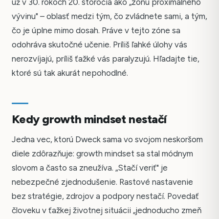
už v 30. rokoch 20. storočia ako „zónu proximálneho
vývinu" – oblasť medzi tým, čo zvládnete sami, a tým,
čo je úplne mimo dosah. Práve v tejto zóne sa
odohráva skutočné učenie. Príliš ľahké úlohy vás
nerozvíjajú, príliš ťažké vás paralyzujú. Hľadajte tie,
ktoré sú tak akurát nepohodlné.
Kedy growth mindset nestačí
Jedna vec, ktorú Dweck sama vo svojom neskoršom
diele zdôrazňuje: growth mindset sa stal módnym
slovom a často sa zneužíva. „Stačí veriť" je
nebezpečné zjednodušenie. Rastové nastavenie
bez stratégie, zdrojov a podpory nestačí. Povedať
človeku v ťažkej životnej situácii „jednoducho zmeň