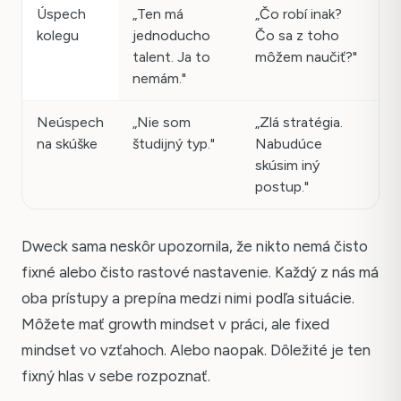
Úspech
„Ten má
„Čo robí inak?
kolegu
jednoducho
Čo sa z toho
talent. Ja to
môžem naučiť?"
nemám."
Neúspech
„Nie som
„Zlá stratégia.
na skúške
študijný typ."
Nabudúce
skúsim iný
postup."
Dweck sama neskôr upozornila, že nikto nemá čisto
fixné alebo čisto rastové nastavenie. Každý z nás má
oba prístupy a prepína medzi nimi podľa situácie.
Môžete mať growth mindset v práci, ale fixed
mindset vo vzťahoch. Alebo naopak. Dôležité je ten
fixný hlas v sebe rozpoznať.