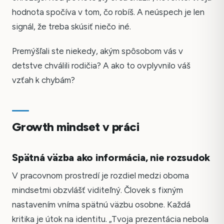
hodnota spočíva v tom, čo robíš. A neúspech je len
signál, že treba skúsiť niečo iné.
Premýšľali ste niekedy, akým spôsobom vás v
detstve chválili rodičia? A ako to ovplyvnilo váš
vzťah k chybám?
Growth mindset v práci
Spätná väzba ako informácia, nie rozsudok
V pracovnom prostredí je rozdiel medzi oboma
mindsetmi obzvlášť viditeľný. Človek s fixným
nastavením vníma spätnú väzbu osobne. Každá
kritika je útok na identitu. „Tvoja prezentácia nebola