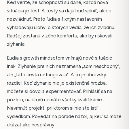
Keď veríte, že schopnosti sú dané, každá nová
situácia je test. A testy sa dajú buď splniť, alebo
nezvládnuť. Preto ľudia s fixným nastavením
vyhľadávajú úlohy, o ktorých vedia, že ich zvládnu.
Radšej zostanú v zóne komfortu, ako by riskovali
zlyhanie.
Ľudia s growth mindsetom vnímajú nové situácie
inak. Zlyhanie pre nich neznamená „som neschopný",
ale „táto cesta nefungovala". A to je obrovský
rozdiel. Keď zlyhanie nie je existenčná hrozba,
môžete si dovoliť experimentovať. Prihlásiť sa na
pozíciu, na ktorú nemáte všetky kvalifikácie.
Navrhnúť projekt, pri ktorom si nie ste istí
výsledkom. Povedať na porade názor, aj keď sa môže
ukázať ako nesprávny.