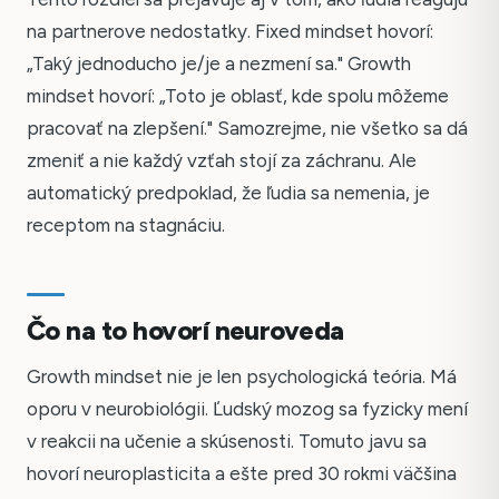
na partnerove nedostatky. Fixed mindset hovorí:
„Taký jednoducho je/je a nezmení sa." Growth
mindset hovorí: „Toto je oblasť, kde spolu môžeme
pracovať na zlepšení." Samozrejme, nie všetko sa dá
zmeniť a nie každý vzťah stojí za záchranu. Ale
automatický predpoklad, že ľudia sa nemenia, je
receptom na stagnáciu.
Čo na to hovorí neuroveda
Growth mindset nie je len psychologická teória. Má
oporu v neurobiológii. Ľudský mozog sa fyzicky mení
v reakcii na učenie a skúsenosti. Tomuto javu sa
hovorí neuroplasticita a ešte pred 30 rokmi väčšina