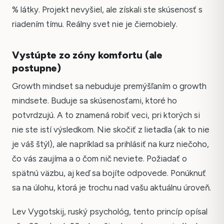
% látky. Projekt nevyšiel, ale získali ste skúsenosť s
riadením tímu. Reálny svet nie je čiernobiely.
Vystúpte zo zóny komfortu (ale
postupne)
Growth mindset sa nebuduje premýšľaním o growth
mindsete. Buduje sa skúsenosťami, ktoré ho
potvrdzujú. A to znamená robiť veci, pri ktorých si
nie ste istí výsledkom. Nie skočiť z lietadla (ak to nie
je váš štýl), ale napríklad sa prihlásiť na kurz niečoho,
čo vás zaujíma a o čom nič neviete. Požiadať o
spätnú väzbu, aj keď sa bojíte odpovede. Ponúknuť
sa na úlohu, ktorá je trochu nad vašu aktuálnu úroveň.
Lev Vygotskij, ruský psychológ, tento princíp opísal