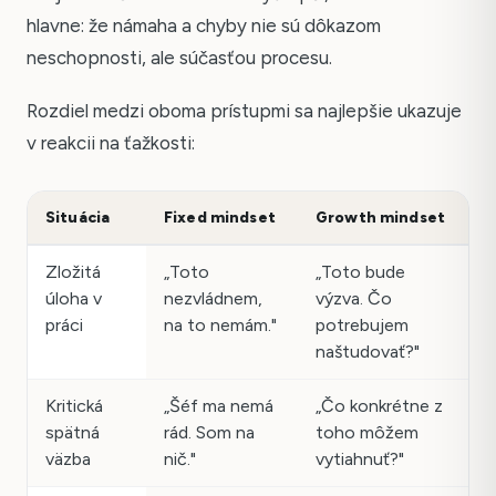
hlavne: že námaha a chyby nie sú dôkazom
neschopnosti, ale súčasťou procesu.
Rozdiel medzi oboma prístupmi sa najlepšie ukazuje
v reakcii na ťažkosti:
Situácia
Fixed mindset
Growth mindset
Zložitá
„Toto
„Toto bude
úloha v
nezvládnem,
výzva. Čo
práci
na to nemám."
potrebujem
naštudovať?"
Kritická
„Šéf ma nemá
„Čo konkrétne z
spätná
rád. Som na
toho môžem
väzba
nič."
vytiahnuť?"