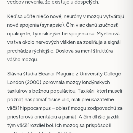
vedcov neverila, že existuje u dospelých.
Keď sa učíte niečo nové, neuróny v mozgu vytvárajú
nové spojenia (synapsie). Čím viac danú zručnosť
opakujete, tým silnejšie tie spojenia sú. Myelínová
vrstva okolo nervových vlákien sa zosilňuje a signál
prechádza rýchlejšie. Doslova sa mení štruktúra
vášho mozgu.
Slávna štúdia Eleanor Maguire z University College
London (2000) porovnala mozgy londýnskych
taxikárov s bežnou populáciou. Taxikári, ktorí museli
poznať naspamäť tisíce ulíc, mali preukázateľne
väčší hippocampus – oblasť mozgu zodpovednú za
priestorovú orientáciu a pamäť. A čím dlhšie jazdili,
tým väčší rozdiel bol. Ich mozog sa prispôsobil