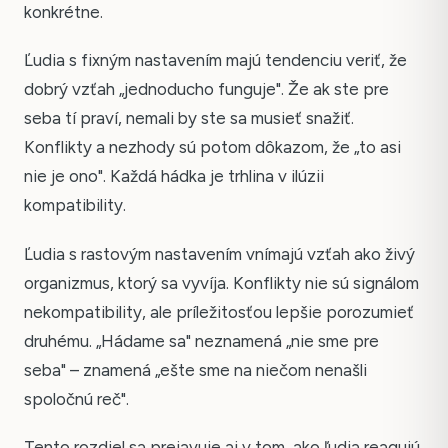
konkrétne.
Ľudia s fixným nastavením majú tendenciu veriť, že
dobrý vzťah „jednoducho funguje". Že ak ste pre
seba tí praví, nemali by ste sa musieť snažiť.
Konflikty a nezhody sú potom dôkazom, že „to asi
nie je ono". Každá hádka je trhlina v ilúzii
kompatibility.
Ľudia s rastovým nastavením vnímajú vzťah ako živý
organizmus, ktorý sa vyvíja. Konflikty nie sú signálom
nekompatibility, ale príležitosťou lepšie porozumieť
druhému. „Hádame sa" neznamená „nie sme pre
seba" – znamená „ešte sme na niečom nenašli
spoločnú reč".
Tento rozdiel sa prejavuje aj v tom, ako ľudia reagujú