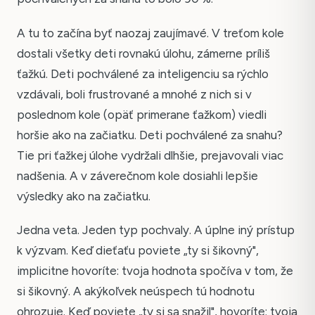
A tu to začína byť naozaj zaujímavé. V treťom kole
dostali všetky deti rovnakú úlohu, zámerne príliš
ťažkú. Deti pochválené za inteligenciu sa rýchlo
vzdávali, boli frustrované a mnohé z nich si v
poslednom kole (opäť primerane ťažkom) viedli
horšie ako na začiatku. Deti pochválené za snahu?
Tie pri ťažkej úlohe vydržali dlhšie, prejavovali viac
nadšenia. A v záverečnom kole dosiahli lepšie
výsledky ako na začiatku.
Jedna veta. Jeden typ pochvaly. A úplne iný prístup
k výzvam. Keď dieťaťu poviete „ty si šikovný",
implicitne hovoríte: tvoja hodnota spočíva v tom, že
si šikovný. A akýkoľvek neúspech tú hodnotu
ohrozuje. Keď poviete „ty si sa snažil", hovoríte: tvoja