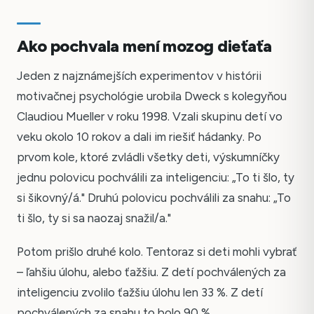
Ako pochvala mení mozog dieťaťa
Jeden z najznámejších experimentov v histórii
motivačnej psychológie urobila Dweck s kolegyňou
Claudiou Mueller v roku 1998. Vzali skupinu detí vo
veku okolo 10 rokov a dali im riešiť hádanky. Po
prvom kole, ktoré zvládli všetky deti, výskumníčky
jednu polovicu pochválili za inteligenciu: „To ti šlo, ty
si šikovný/á." Druhú polovicu pochválili za snahu: „To
ti šlo, ty si sa naozaj snažil/a."
Potom prišlo druhé kolo. Tentoraz si deti mohli vybrať
– ľahšiu úlohu, alebo ťažšiu. Z detí pochválených za
inteligenciu zvolilo ťažšiu úlohu len 33 %. Z detí
pochválených za snahu to bolo 90 %.