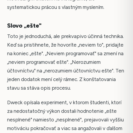
systematickou prácou s vlastným myslením.
Slovo „ešte"
Toto je jednoduchá, ale prekvapivo účinná technika.
Keď sa pristihnete, že hovoríte „neviem to", pridajte
na koniec „ešte". „Neviem programovať" sa zmení na
„neviem programovať ešte". „Nerozumiem
účtovníctvu" na „nerozumiem účtovníctvu ešte". Ten
jeden dodatok mení celý rámec. Z konštatovania
stavu sa stáva opis procesu.
Dweck opísala experiment, v ktorom študenti, ktorí
za nedostatočný výkon dostali hodnotenie „ešte
nesplnené" namiesto „nesplnené", prejavovali vyššiu
motiváciu pokračovať a viac sa angažovali v ďalšom