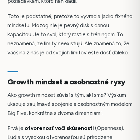
požiadavkám, ktoré naň kládli.
Toto je podstatné, pretože to vyvracia jadro fixného
mindsetu. Mozog nie je pevný disk s danou
kapacitou. Je to sval, ktorý rastie s tréningom. To
neznamená, že limity neexistujú. Ale znamená to, že
väčšina z nás je od svojich limitov ešte dosť ďaleko.
Growth mindset a osobnostné rysy
Ako growth mindset súvisí s tým, akí sme? Výskum
ukazuje zaujímavé spojenie s osobnostným modelom
Big Five, konkrétne s dvoma dimenziami.
Prvá je
otvorenosť voči skúsenosti
(Openness).
Ľudia s vysokou otvorenosťou sú prirodzene