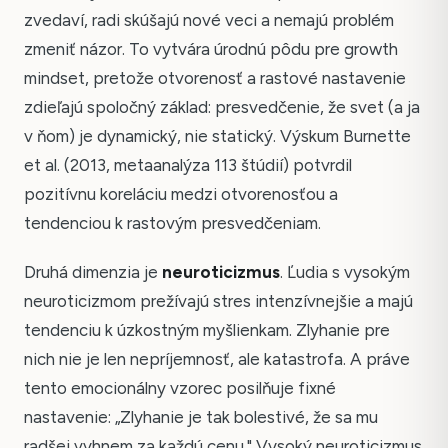
zvedaví, radi skúšajú nové veci a nemajú problém
zmeniť názor. To vytvára úrodnú pôdu pre growth
mindset, pretože otvorenosť a rastové nastavenie
zdieľajú spoločný základ: presvedčenie, že svet (a ja
v ňom) je dynamický, nie statický. Výskum Burnette
et al. (2013, metaanalýza 113 štúdií) potvrdil
pozitívnu koreláciu medzi otvorenosťou a
tendenciou k rastovým presvedčeniam.
Druhá dimenzia je
neuroticizmus
. Ľudia s vysokým
neuroticizmom prežívajú stres intenzívnejšie a majú
tendenciu k úzkostným myšlienkam. Zlyhanie pre
nich nie je len nepríjemnosť, ale katastrofa. A práve
tento emocionálny vzorec posilňuje fixné
nastavenie: „Zlyhanie je tak bolestivé, že sa mu
radšej vyhnem za každú cenu." Vysoký neuroticizmus