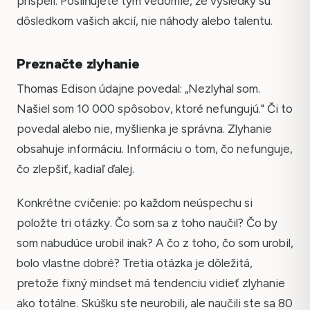
prispeli. Posilňujete tým vedomie, že výsledky sú
dôsledkom vašich akcií, nie náhody alebo talentu.
Preznačte zlyhanie
Thomas Edison údajne povedal: „Nezlyhal som.
Našiel som 10 000 spôsobov, ktoré nefungujú." Či to
povedal alebo nie, myšlienka je správna. Zlyhanie
obsahuje informáciu. Informáciu o tom, čo nefunguje,
čo zlepšiť, kadiaľ ďalej.
Konkrétne cvičenie: po každom neúspechu si
položte tri otázky. Čo som sa z toho naučil? Čo by
som nabudúce urobil inak? A čo z toho, čo som urobil,
bolo vlastne dobré? Tretia otázka je dôležitá,
pretože fixný mindset má tendenciu vidieť zlyhanie
ako totálne. Skúšku ste neurobili, ale naučili ste sa 80