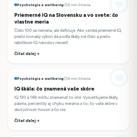
Psychológia a wellbeing
8 min čítania
Priemerné IQ na Slovensku a vo svete: čo
vlastne meria
Číslo 100 sa nemeria, ale definuje. Ako vzniká priemerné IQ,
prečo rovnaký výkon dá podľa škály iné číslo a prečo
rebríčkom IQ národov neveriť.
Čítať ďalej
Psychológia a wellbeing
8 min čítania
IQ škála: čo znamená vaše skóre
IQ 130 a 148 môžu znamenať to isté. Vysvetľujeme škály,
pásma, percentily aj chybu merania a to, čo vaše skóre v
skutočnosti hovorí a čo nie.
Čítať ďalej