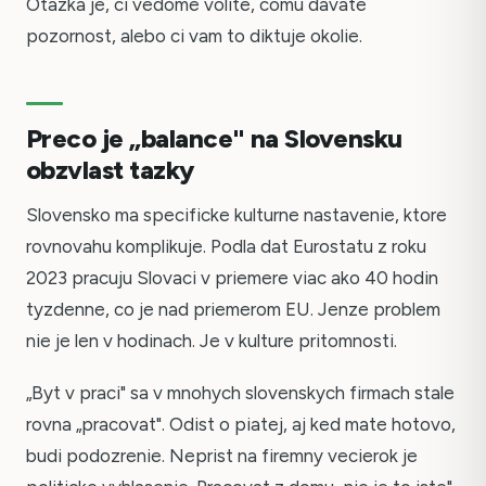
Otazka je, ci vedome volite, comu davate
pozornost, alebo ci vam to diktuje okolie.
Preco je „balance" na Slovensku
obzvlast tazky
Slovensko ma specificke kulturne nastavenie, ktore
rovnovahu komplikuje. Podla dat Eurostatu z roku
2023 pracuju Slovaci v priemere viac ako 40 hodin
tyzdenne, co je nad priemerom EU. Jenze problem
nie je len v hodinach. Je v kulture pritomnosti.
„Byt v praci" sa v mnohych slovenskych firmach stale
rovna „pracovat". Odist o piatej, aj ked mate hotovo,
budi podozrenie. Neprist na firemny vecierok je