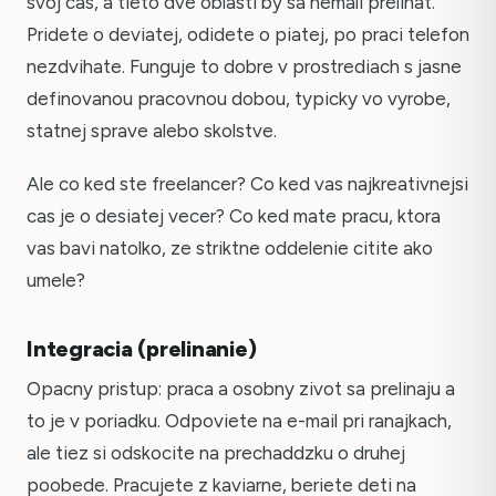
svoj cas, a tieto dve oblasti by sa nemali prelinat.
Pridete o deviatej, odidete o piatej, po praci telefon
nezdvihate. Funguje to dobre v prostrediach s jasne
definovanou pracovnou dobou, typicky vo vyrobe,
statnej sprave alebo skolstve.
Ale co ked ste freelancer? Co ked vas najkreativnejsi
cas je o desiatej vecer? Co ked mate pracu, ktora
vas bavi natolko, ze striktne oddelenie citite ako
umele?
Integracia (prelinanie)
Opacny pristup: praca a osobny zivot sa prelinaju a
to je v poriadku. Odpoviete na e-mail pri ranajkach,
ale tiez si odskocite na prechaddzku o druhej
poobede. Pracujete z kaviarne, beriete deti na