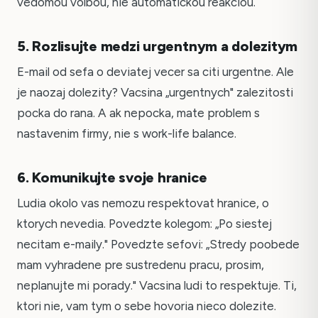
vedomou volbou, nie automatickou reakciou.
5. Rozlisujte medzi urgentnym a dolezitym
E-mail od sefa o deviatej vecer sa citi urgentne. Ale
je naozaj dolezity? Vacsina „urgentnych" zalezitosti
pocka do rana. A ak nepocka, mate problem s
nastavenim firmy, nie s work-life balance.
6. Komunikujte svoje hranice
Ludia okolo vas nemozu respektovat hranice, o
ktorych nevedia. Povedzte kolegom: „Po siestej
necitam e-maily." Povedzte sefovi: „Stredy poobede
mam vyhradene pre sustredenu pracu, prosim,
neplanujte mi porady." Vacsina ludi to respektuje. Ti,
ktori nie, vam tym o sebe hovoria nieco dolezite.