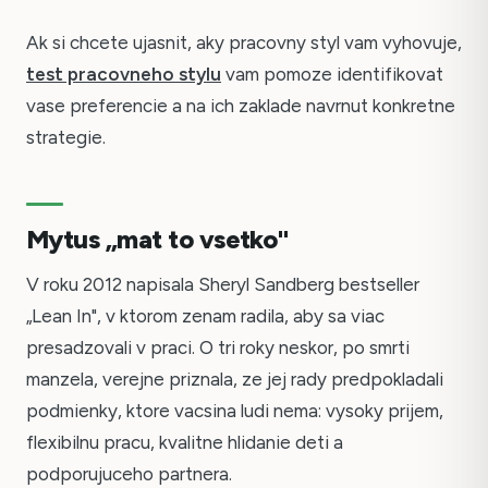
Ak si chcete ujasnit, aky pracovny styl vam vyhovuje,
test pracovneho stylu
vam pomoze identifikovat
vase preferencie a na ich zaklade navrnut konkretne
strategie.
Mytus „mat to vsetko"
V roku 2012 napisala Sheryl Sandberg bestseller
„Lean In", v ktorom zenam radila, aby sa viac
presadzovali v praci. O tri roky neskor, po smrti
manzela, verejne priznala, ze jej rady predpokladali
podmienky, ktore vacsina ludi nema: vysoky prijem,
flexibilnu pracu, kvalitne hlidanie deti a
podporujuceho partnera.