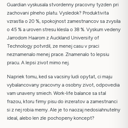
Guardian vyskusala stvordenny pracovny tyzden pri
zachovani plneho platu. Vysledok? Produktivita
vzrastla o 20 %, spokojnost zamestnancov sa zvysila
o 45 % a uroven stresu klesla o 38 %. Vyskum vedeny
Jarrodom Haarom z Auckland University of
Technology potvrdil, ze menej casu v praci
neznamenalo menej prace. Znamenalo to lepsiu
pracu. A lepsi zivot mimo nej.
Napriek tomu, ked sa vacsiny ludi opytat, ci maju
vybalancovany pracovny a osobny zivot, odpovedia
vam unaveny smiech. Work-life balance sa stal
frazou, ktoru firmy pisu do inzeratov a zamestnanci
si z nej robia memy. Ale je to naozaj nedosiahnutelny
ideal, alebo len zle pochopeny koncept?