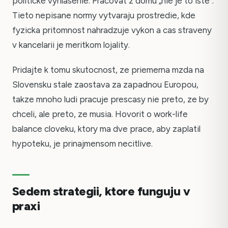
politicke vyhlasenie. Pracovat z domu „nie je to iste".
Tieto nepisane normy vytvaraju prostredie, kde
fyzicka pritomnost nahradzuje vykon a cas straveny
v kancelarii je meritkom lojality.
Pridajte k tomu skutocnost, ze priemerna mzda na
Slovensku stale zaostava za zapadnou Europou,
takze mnoho ludi pracuje prescasy nie preto, ze by
chceli, ale preto, ze musia. Hovorit o work-life
balance cloveku, ktory ma dve prace, aby zaplatil
hypoteku, je prinajmensom necitlive.
Sedem strategii, ktore funguju v
praxi