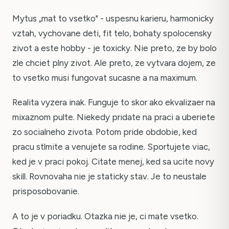
Mytus „mat to vsetko" - uspesnu karieru, harmonicky
vztah, vychovane deti, fit telo, bohaty spolocensky
zivot a este hobby - je toxicky. Nie preto, ze by bolo
zle chciet plny zivot. Ale preto, ze vytvara dojem, ze
to vsetko musi fungovat sucasne a na maximum.
Realita vyzera inak. Funguje to skor ako ekvalizaer na
mixaznom pulte. Niekedy pridate na praci a uberiete
zo socialneho zivota. Potom pride obdobie, ked
pracu stlmite a venujete sa rodine. Sportujete viac,
ked je v praci pokoj. Citate menej, ked sa ucite novy
skill. Rovnovaha nie je staticky stav. Je to neustale
prisposobovanie.
A to je v poriadku. Otazka nie je, ci mate vsetko.