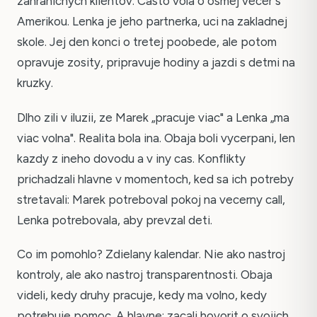
zahranicnych klientov. Casto vola o osmej vecer s
Amerikou. Lenka je jeho partnerka, uci na zakladnej
skole. Jej den konci o tretej poobede, ale potom
opravuje zosity, pripravuje hodiny a jazdi s detmi na
kruzky.
Dlho zili v iluzii, ze Marek „pracuje viac" a Lenka „ma
viac volna". Realita bola ina. Obaja boli vycerpani, len
kazdy z ineho dovodu a v iny cas. Konflikty
prichadzali hlavne v momentoch, ked sa ich potreby
stretavali: Marek potreboval pokoj na vecerny call,
Lenka potrebovala, aby prevzal deti.
Co im pomohlo? Zdielany kalendar. Nie ako nastroj
kontroly, ale ako nastroj transparentnosti. Obaja
videli, kedy druhy pracuje, kedy ma volno, kedy
potrebuje pomoc. A hlavne: zacali hovorit o svojich