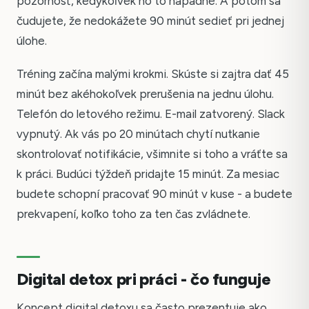
pozornosť, kedykoľvek ho to napadne. A potom sa
čudujete, že nedokážete 90 minút sedieť pri jednej
úlohe.
Tréning začína malými krokmi. Skúste si zajtra dať 45
minút bez akéhokoľvek prerušenia na jednu úlohu.
Telefón do letového režimu. E-mail zatvorený. Slack
vypnutý. Ak vás po 20 minútach chytí nutkanie
skontrolovať notifikácie, všimnite si toho a vráťte sa
k práci. Budúci týždeň pridajte 15 minút. Za mesiac
budete schopní pracovať 90 minút v kuse - a budete
prekvapení, koľko toho za ten čas zvládnete.
Digital detox pri práci - čo funguje
Koncept digital detoxu sa často prezentuje ako