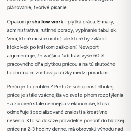
plánovanie, tvorivé písanie.
Opakom je
shallow work
- plytká práca. E-maily,
administratíva, rutinné porady, vypĺňanie tabuliek.
Veci, ktoré musíte urobiť, ale ktoré by zvládol
ktokoľvek po krátkom zaškolení. Newport
argumentuje, že väčšina ľudí trávi vyše 60 %
pracovného dňa plytkou prácou a na tú skutočne
hodnotnú im zostávajú útržky medzi poradami.
Prečo je to problém? Pretože schopnosť hlbokej
práce je stále vzácnejšia vo svete plnom rozptýlenia
- a zároveň stále cennejšia v ekonomike, ktorá
odmeňuje špecializované znalosti a kreatívne
riešenia. Kto sa dokáže pravidelne ponoriť do hlbokej
práce na 2-3 hodiny denne, má obrovskú výhodu nad