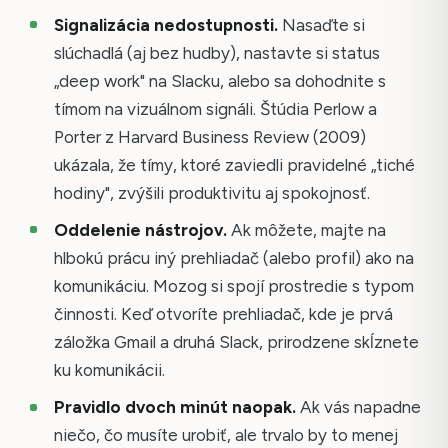
Signalizácia nedostupnosti.
Nasaďte si
slúchadlá (aj bez hudby), nastavte si status
„deep work" na Slacku, alebo sa dohodnite s
tímom na vizuálnom signáli. Štúdia Perlow a
Porter z Harvard Business Review (2009)
ukázala, že tímy, ktoré zaviedli pravidelné „tiché
hodiny", zvýšili produktivitu aj spokojnosť.
Oddelenie nástrojov.
Ak môžete, majte na
hlbokú prácu iný prehliadač (alebo profil) ako na
komunikáciu. Mozog si spojí prostredie s typom
činnosti. Keď otvoríte prehliadač, kde je prvá
záložka Gmail a druhá Slack, prirodzene skĺznete
ku komunikácii.
Pravidlo dvoch minút naopak.
Ak vás napadne
niečo, čo musíte urobiť, ale trvalo by to menej