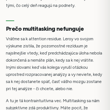
tými, čo celý deň reagujú na podnety.
Prečo multitasking nefunguje
Vráťme sa k attention residue. Leroy vo svojom
výskume zistila, že pozornostné rezíduum je
najsilnejšie vtedy, keď predchádzajúca úloha nebola
dokončená a nemáte plán, kedy sa k nej vrátite.
Inými slovami: keď vás kolega vyruší otázkou
uprostred rozpracovanej analýzy a vy neviete, kedy
sa k nej dostanete späť, časť vášho mozgu zostane
pri tej analýze - či chcete, alebo nie.
A tu je tá kontraintuitívna vec. Multitasking sa nám
subjektívne zdá produktívny. Máte pocit, že