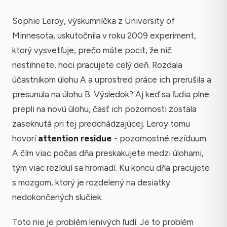
Sophie Leroy, výskumníčka z University of
Minnesota, uskutočnila v roku 2009 experiment,
ktorý vysvetľuje, prečo máte pocit, že nič
nestihnete, hoci pracujete celý deň. Rozdala
účastníkom úlohu A a uprostred práce ich prerušila a
presunula na úlohu B. Výsledok? Aj keď sa ľudia plne
prepli na novú úlohu, časť ich pozornosti zostala
zaseknutá pri tej predchádzajúcej. Leroy tomu
hovorí
attention residue
- pozornostné rezíduum.
A čím viac počas dňa preskakujete medzi úlohami,
tým viac rezíduí sa hromadí. Ku koncu dňa pracujete
s mozgom, ktorý je rozdelený na desiatky
nedokončených slučiek.
Toto nie je problém lenivých ľudí. Je to problém