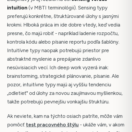
intuition
(v MBTI terminológii). Sensing typy
preferujú konkrétne, štruktúrované úlohy s jasnými
krokmi. Hlboká práca im ide dobre vtedy, keď vedia
presne, čo majú robiť - napríklad ladenie rozpočtu,
kontrola kódu alebo písanie reportu podľa šablóny.
Intuitívne typy naopak potrebujú priestor pre
abstraktné myslenie a prepájanie zdanlivo
nesúvisiacich vecí. Ich deep work vyzerá inak:
brainstorming, strategické plánovanie, písanie. Ale
pozor, intuitívne typy majú aj vyššiu tendenciu
„odletieť" od úlohy za novou zaujímavou myšlienkou,
takže potrebujú pevnejšiu vonkajšiu štruktúru.
Ak neviete, kam na týchto osiach patríte, môže vám
pomôcť
test pracovného štýlu
- ukáže vám, v akom