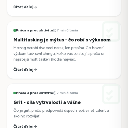
Čítať ďalej
Práca a produktivita
7 min čítania
Multitasking je mýtus - čo robí s výkonom
Mozog nerobí dve veci naraz, len prepína. Čo hovorí
výskum task switchingu, koľko vás to stojí a prečo si
najistejší multitaskeri škodia najviac.
Čítať ďalej
Práca a produktivita
7 min čítania
Grit - sila vytrvalosti a vášne
Čo je grit, prečo predpovedá úspech lepšie než talent a
ako ho rozvíjať.
Čítať ďalej