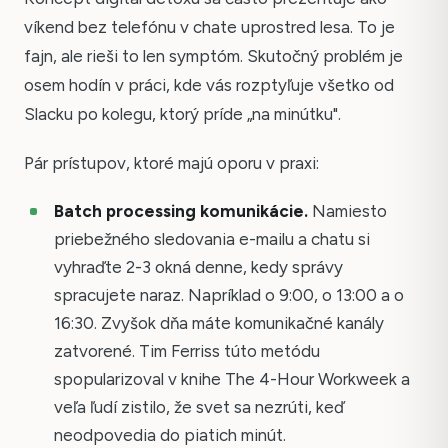
víkend bez telefónu v chate uprostred lesa. To je
fajn, ale rieši to len symptóm. Skutočný problém je
osem hodín v práci, kde vás rozptyľuje všetko od
Slacku po kolegu, ktorý príde „na minútku".
Pár prístupov, ktoré majú oporu v praxi:
Batch processing komunikácie.
Namiesto
priebežného sledovania e-mailu a chatu si
vyhraďte 2-3 okná denne, kedy správy
spracujete naraz. Napríklad o 9:00, o 13:00 a o
16:30. Zvyšok dňa máte komunikačné kanály
zatvorené. Tim Ferriss túto metódu
spopularizoval v knihe The 4-Hour Workweek a
veľa ľudí zistilo, že svet sa nezrúti, keď
neodpovedia do piatich minút.