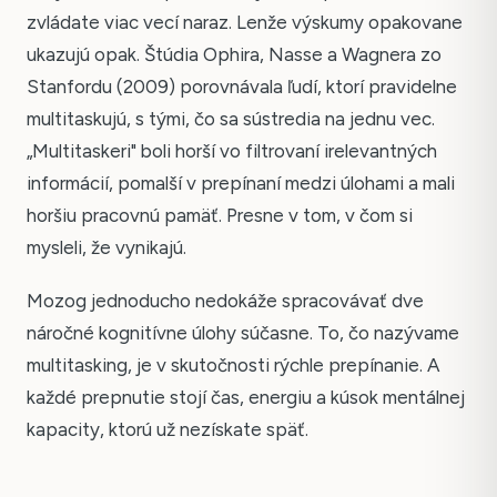
zvládate viac vecí naraz. Lenže výskumy opakovane
ukazujú opak. Štúdia Ophira, Nasse a Wagnera zo
Stanfordu (2009) porovnávala ľudí, ktorí pravidelne
multitaskujú, s tými, čo sa sústredia na jednu vec.
„Multitaskeri" boli horší vo filtrovaní irelevantných
informácií, pomalší v prepínaní medzi úlohami a mali
horšiu pracovnú pamäť. Presne v tom, v čom si
mysleli, že vynikajú.
Mozog jednoducho nedokáže spracovávať dve
náročné kognitívne úlohy súčasne. To, čo nazývame
multitasking, je v skutočnosti rýchle prepínanie. A
každé prepnutie stojí čas, energiu a kúsok mentálnej
kapacity, ktorú už nezískate späť.