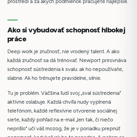
prostredí a za akých podmienok pracujete najlepšie.
Ako si vybudovať schopnosť hlbokej
práce
Deep work je zručnosť, nie vrodený talent. A ako
každá zručnosť sa dá trénovať. Newport prirovnáva
schopnosť sústredenia k svalu: ak ho nepoužívate,
slabne. Ak ho trénujete pravidelne, silnie.
Tu je problém. Väčšina ľudí svoj „sval sústredenia"
aktívne oslabuje. Každá chvíľa nudy vyplnená
telefónom, každé reflexívne otvorenie sociálnej
siete, každý pohľad na e-mail „len tak, či niečo
neprišlo" učí váš mozog, že je v poriadku prepnúť