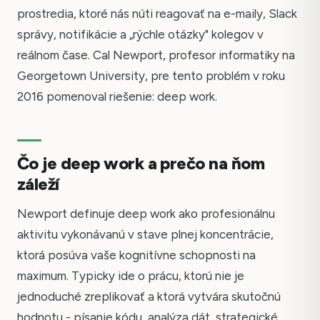
prostredia, ktoré nás núti reagovať na e-maily, Slack
správy, notifikácie a „rýchle otázky" kolegov v
reálnom čase. Cal Newport, profesor informatiky na
Georgetown University, pre tento problém v roku
2016 pomenoval riešenie: deep work.
Čo je deep work a prečo na ňom
záleží
Newport definuje deep work ako profesionálnu
aktivitu vykonávanú v stave plnej koncentrácie,
ktorá posúva vaše kognitívne schopnosti na
maximum. Typicky ide o prácu, ktorú nie je
jednoduché zreplikovať a ktorá vytvára skutočnú
hodnotu - písanie kódu, analýza dát, strategické