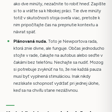
ako dve minúty, nezačnite to robiť hneď. Zapíšte
si to a vráťte sa k hlbokej práci. Tie dve minúty
totiž v skutočnosti stoja oveľa viac, pretože k
nim pripočítajte čas na prepnutie kontextu a
návrat späť.
Plánovaná nuda.
Toto je Newportova rada,
ktorá znie divne, ale funguje. Občas jednoducho
stojte v rade, čakajte na autobus alebo seďte v
čakárni bez telefónu. Nechajte sa nudiť. Mozog
si potrebuje zvyknúť na to, že nie každá pauza
musí byť vyplnená stimuláciou. Inak nikdy
nezískate schopnosť vydržať pri jednej úlohe,
keď sa na chvíľu stane nezáživnou.