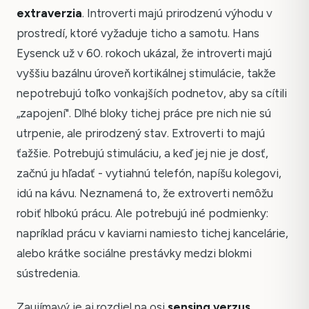
extraverzia
. Introverti majú prirodzenú výhodu v
prostredí, ktoré vyžaduje ticho a samotu. Hans
Eysenck už v 60. rokoch ukázal, že introverti majú
vyššiu bazálnu úroveň kortikálnej stimulácie, takže
nepotrebujú toľko vonkajších podnetov, aby sa cítili
„zapojení". Dlhé bloky tichej práce pre nich nie sú
utrpenie, ale prirodzený stav. Extroverti to majú
ťažšie. Potrebujú stimuláciu, a keď jej nie je dosť,
začnú ju hľadať - vytiahnú telefón, napíšu kolegovi,
idú na kávu. Neznamená to, že extroverti nemôžu
robiť hlbokú prácu. Ale potrebujú iné podmienky:
napríklad prácu v kaviarni namiesto tichej kancelárie,
alebo krátke sociálne prestávky medzi blokmi
sústredenia.
Zaujímavý je aj rozdiel na osi
sensing verzus